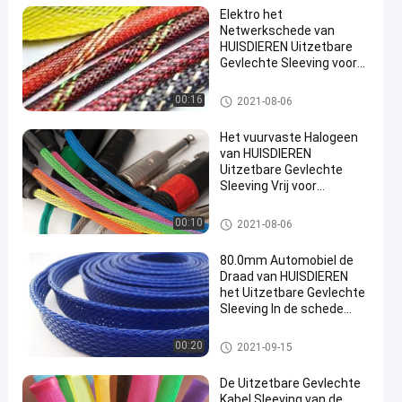
Elektro het
Netwerkschede van
HUISDIEREN Uitzetbare
Gevlechte Sleeving voor
Draadbescherming
HUISDIER Uitzetbare Gevlechte
00:16
2021-08-06
Sleeving
Het vuurvaste Halogeen
van HUISDIEREN
Uitzetbare Gevlechte
Sleeving Vrij voor
Kabeluitrusting
HUISDIER Uitzetbare Gevlechte
00:10
2021-08-06
Sleeving
80.0mm Automobiel de
Draad van HUISDIEREN
het Uitzetbare Gevlechte
Sleeving In de schede
steken
HUISDIER Uitzetbare Gevlechte
00:20
2021-09-15
Sleeving
De Uitzetbare Gevlechte
Kabel Sleeving van de