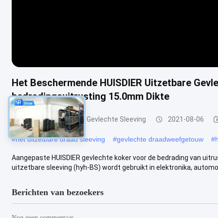
Het Beschermende HUISDIER Uitzetbare Gevle
bedradingsuitrusting 15.0mm Dikte
HUISDIER Uitzetbare Gevlechte Sleeving
2021-08-06
#
het uitzetbare draad sleeving
#
gevlechte draadweefgetouw
#
Aangepaste HUISDIER gevlechte koker voor de bedrading van uitr
uitzetbare sleeving (hyh-BS) wordt gebruikt in elektronika, automobi
Berichten van bezoekers
Nog geen commentaar