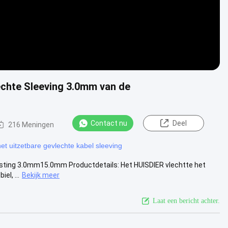
chte Sleeving 3.0mm van de
Contact nu
Deel
216 Meningen
het uitzetbare gevlechte kabel sleeving
usting 3.0mm15.0mm Productdetails: Het HUISDIER vlechtte het
el, ...
Bekijk meer
Laat een bericht achter.