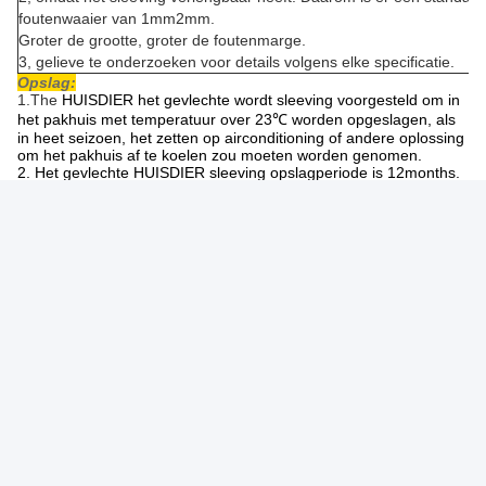
foutenwaaier van 1mm2mm.
Groter de grootte, groter de foutenmarge.
3, gelieve te onderzoeken voor details volgens elke specificatie.
Opslag:
1.The
HUISDIER het gevlechte wordt sleeving voorgesteld om in
het pakhuis met temperatuur over 23℃ worden opgeslagen, als
in heet seizoen, het zetten op airconditioning of andere oplossing
om het pakhuis af te koelen zou moeten worden genomen.
2. Het gevlechte HUISDIER sleeving opslagperiode is 12months.
Gelieve te proberen om binnen 12 maanden uit te putten terwijl
zij bij perfecte voorwaarde zijn.
Verpakking en het Verschepen:
1. Over het overzees: De kokers worden voorgesteld om met
adelborstcontainer worden verscheept. Als minder dan de
containerlading, anti-hittemateriaal voor verpakking wordt
geadviseerd worden gebruikt om de films te beschermen.
3. Container over het land: De vrachtwagen met elektronische
macht zou voor het bewegen van de container tussen haven en
fabriek moeten worden gebruikt om adelborstcontainer het
werken te houden.
FAQ:
1.
Wat is uw MOQ?
Normaal is onze MOQ voor elke grootte 1000 meters. Als u denkt
is het teveel, kunnen wij volgens uw vereiste in detail bespreken.
2. Kunt u vrije steekproef aanbieden?
Ja, kunnen wij vrije steekproeven van 5m - 15m verstrekken.