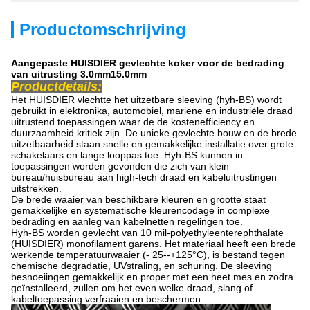
Productomschrijving
Aangepaste HUISDIER gevlechte koker voor de bedrading
van uitrusting 3.0mm15.0mm
Productdetails:
Het HUISDIER vlechtte het uitzetbare sleeving (hyh-BS) wordt
gebruikt in elektronika, automobiel, mariene en industriële draad
uitrustend toepassingen waar de de kostenefficiency en
duurzaamheid kritiek zijn. De unieke gevlechte bouw en de brede
uitzetbaarheid staan snelle en gemakkelijke installatie over grote
schakelaars en lange looppas toe. Hyh-BS kunnen in
toepassingen worden gevonden die zich van klein
bureau/huisbureau aan high-tech draad en kabeluitrustingen
uitstrekken.
De brede waaier van beschikbare kleuren en grootte staat
gemakkelijke en systematische kleurencodage in complexe
bedrading en aanleg van kabelnetten regelingen toe.
Hyh-BS worden gevlecht van 10 mil-polyethyleenterephthalate
(HUISDIER) monofilament garens. Het materiaal heeft een brede
werkende temperatuurwaaier (- 25--+125°C), is bestand tegen
chemische degradatie, UVstraling, en schuring. De sleeving
besnoeiingen gemakkelijk en proper met een heet mes en zodra
geïnstalleerd, zullen om het even welke draad, slang of
kabeltoepassing verfraaien en beschermen.