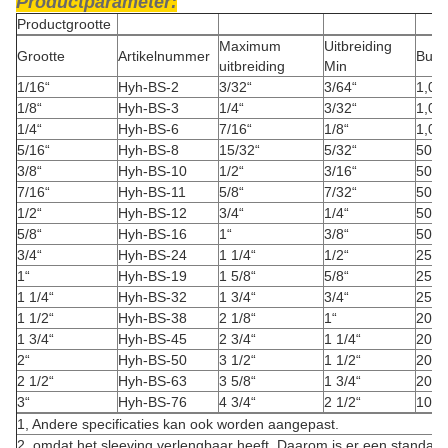
Productparameter:
Productgrootte
Maximum
Uitbreiding
Grootte
Artikelnummer
Bulk
uitbreiding
Min
1/16“
Hyh-BS-2
3/32“
3/64“
1,000
1/8“
Hyh-BS-3
1/4“
3/32“
1,000
1/4“
Hyh-BS-6
7/16“
1/8“
1,000
5/16“
Hyh-BS-8
15/32“
5/32“
500 '
3/8“
Hyh-BS-10
1/2“
3/16“
500 '
7/16“
Hyh-BS-11
5/8“
7/32“
500
1/2“
Hyh-BS-12
3/4“
1/4“
500 '
5/8“
Hyh-BS-16
1“
3/8“
500 '
3/4“
Hyh-BS-24
1 1/4“
1/2“
250 '
1“
Hyh-BS-19
1 5/8“
5/8“
250 '
1 1/4“
Hyh-BS-32
1 3/4“
3/4“
250 '
1 1/2“
Hyh-BS-38
2 1/8“
1“
200 '
1 3/4“
Hyh-BS-45
2 3/4“
1 1/4“
200 '
2“
Hyh-BS-50
3 1/2“
1 1/2“
200 '
2 1/2“
Hyh-BS-63
3 5/8“
1 3/4“
200 '
3“
Hyh-BS-76
4 3/4“
2 1/2“
100 '
1, Andere specificaties kan ook worden aangepast.
2, omdat het sleeving verlengbaar heeft. Daarom is er een standaar