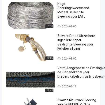
Hoge
Schuringsweerstand
Metaal Gevlechte
Sleeving voor EMI
Shielding
Ingeblikte Koper Gevlechte Slee
02:58
2024-08-05
ving
Zuivere Draad Uitzetbare
Ingeblikte Koper
Gevlechte Sleeving voor
Foliebeveiliging
Ingeblikte Koper Gevlechte Slee
00:15
2024-08-05
ving
Vorm Aangepaste de Omslagko
de Klitbandkabel voor
Draden/Kabelsuitrustingsbesc
De Koker van de klitbandkabel
2025-03-17
00:23
Zwarte Kleur van Sleeving
van de HUISDIEREN de