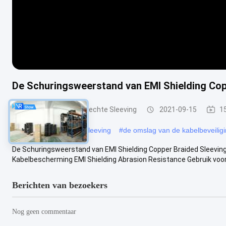
De Schuringsweerstand van EMI Shielding Cop
Ingeblikte Koper Gevlechte Sleeving
2021-09-15
1
#
het metaal gevlechte sleeving
#
de omslag van de kabelbeveilig
De Schuringsweerstand van EMI Shielding Copper Braided Sleevin
Kabelbescherming EMI Shielding Abrasion Resistance Gebruik voor K
Berichten van bezoekers
Nog geen commentaar