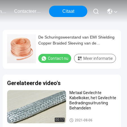
Contacteer Ons
Citaat
Evenementen
De Schuringsweerstand van EMI Shielding
Copper Braided Sleeving van de
kabelbescherming
Contact nu
Meer informatie
Gerelateerde video's
Metaal Gevlechte
Kabelkoker, het Gevlechte
Bedradingsuitrusting
Behandelen
Ingeblikte Koper Gevlechte Slee
00:17
2021-08-06
ving