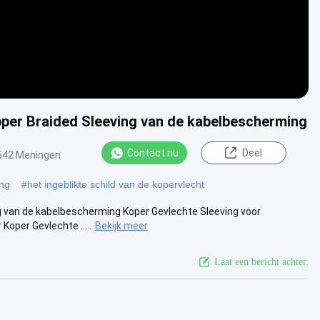
per Braided Sleeving van de kabelbescherming
Contact nu
Deel
542 Meningen
ing
#
het ingeblikte schild van de kopervlecht
g van de kabelbescherming Koper Gevlechte Sleeving voor
oper Gevlechte .....
Bekijk meer
Laat een bericht achter.