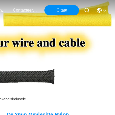
Contacteer Ons
Citaat
Evenementen
kabelsindustrie
De 3mm Gevlechte Nylon