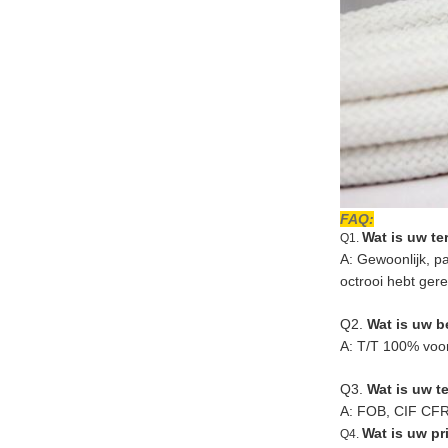
FAQ:
Wat is uw t
Q1.
A: Gewoonlijk, p
octrooi hebt ger
Q2.
Wat is uw 
A: T/T 100% voor
Q3.
Wat is uw t
A: FOB, CIF CF
Wat is uw pr
Q4.