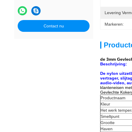
Levering Verm
Markeren:
Contact nu
Product
de 3mm Gevlech
Beschrijving:
De nylon uitzet
vertrager, slij
audio-video, au
klanteneisen met
Gevlechte Koker
Productnaam
Kleur
Het werk temper
Smeltpunt
Grootte
Haven