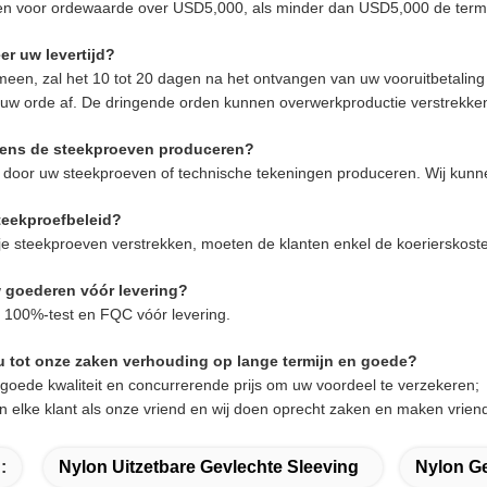
n voor ordewaarde over USD5,000, als minder dan USD5,000 de termijn
r uw levertijd?
meen, zal het 10 tot 20 dagen na het ontvangen van uw vooruitbetaling 
uw orde af. De dringende orden kunnen overwerkproductie verstrekke
gens de steekproeven produceren?
j door uw steekproeven of technische tekeningen produceren. Wij kun
teekproefbeleid?
ije steekproeven verstrekken
, moeten de klanten enkel de koerierskost
w goederen vóór levering?
j 100%-test en FQC vóór levering.
u tot onze zaken verhouding op lange termijn en goede?
 goede kwaliteit en concurrerende prijs om uw voordeel te verzekeren;
en elke klant als onze vriend en wij doen oprecht zaken en maken vrien
:
Nylon Uitzetbare Gevlechte Sleeving
Nylon G