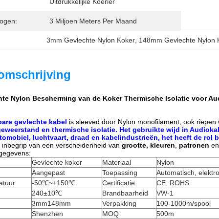
Uitdrukkelijke Koerier
ogen:
3 Miljoen Meters Per Maand
3mm Gevlechte Nylon Koker
, 
148mm Gevlechte Nylon 
omschrijving
te Nylon Bescherming van de Koker Thermische Isolatie voor Au
bare gevlechte kabel
is sleeved door Nylon monofilament, ook riepen
tageweerstand en thermische isolatie. Het gebruikte wijd in Aud
tomobiel, luchtvaart, draad en kabelindustrieën, het heeft de ro
 inbegrip van een verscheidenheid van
grootte, kleuren
,
patronen
en 
gegevens:
Gevlechte koker
Materiaal
Nylon
Aangepast
Toepassing
Automatisch, elektr
atuur
-50℃~+150℃
Certificatie
CE, ROHS
240±10℃
Brandbaarheid
VW-1
3mm148mm
Verpakking
100-1000m/spool
Shenzhen
MOQ
500m