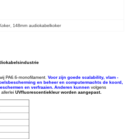
Koker
, 
148mm audiokabelkoker
diokabelsindustrie
 wij PA6.6-monofilament.
Voor zijn goede scalability, vlam -
iokabelsbescherming en beheer en computermachts de koord,
l beschermen en verfraaien. Anderen kunnen
volgens
allerlei
UVfluorescentiekleur worden aangepast.
o