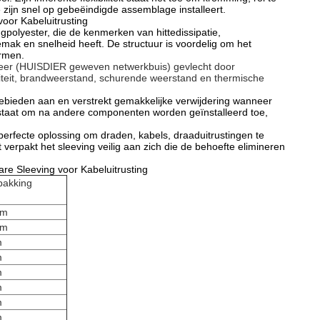
 zijn snel op gebeëindigde assemblage installeert.
oor Kabeluitrusting
polyester, die de kenmerken van hittedissipatie,
emak en snelheid heeft. De structuur is voordelig om het
ermen.
eer (HUISDIER geweven netwerkbuis) gevlecht door
iliteit, brandweerstand, schurende weerstand en thermische
ebieden aan en verstrekt gemakkelijke verwijdering wanneer
r staat om na andere componenten worden geïnstalleerd toe,
perfecte oplossing om draden, kabels, draaduitrustingen te
verpakt het sleeving veilig aan zich die de behoefte elimineren
re Sleeving voor Kabeluitrusting
pakking
0m
0m
m
m
m
m
m
m