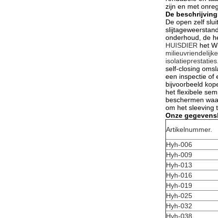
zijn en met onre
De beschrijvin
De open zelf slu
slijtageweerstan
onderhoud, de he
HUISDIER
het Wi
milieuvriendelij
isolatieprestatie
self-closing oms
een inspectie of
bijvoorbeeld kop
het flexibele se
beschermen waar 
om het sleeving
Onze gegevens
Artikelnummer.
Hyh-006
Hyh-009
Hyh-013
Hyh-016
Hyh-019
Hyh-025
Hyh-032
Hyh-038