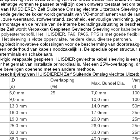
gelmatige vormen te passen terwijl zijn open ontwerp toestaat het om te
g van
HUISDIEREN Zelf Sluitende Omslag vlechtte Uitzetbare Sleeving v
itende gevlechte koker wordt gemaakt van VO-monofilament van de rang
d, zure weerstand, stofweerstand, zachtheid, eenvoudige verrichting, g
rmontage en de revisie van de interne bedradingsuitrusting te besch
tte Zelf wordt Verpakken Gespleten Gevlechte Sleeving
voor kabelbeh
ke polyestermonofil. Het HUISDIER, PA6, PA66, PPS is met goede flexib
s. Het sleeving is vlotte oppervlakte, heldere kleur, diverse patronen.
lag biedt innovatieve oplossingen voor de bescherming van doorbraakg
 een onderhoud van kabels noodzakelijk is. De speciale open structuu
erterminals en schakelaars.
mi-rigid wrappable gespleten HUISDIER gevlechte kabel sleeving is een 
het gemak van installatie primordiaal is. Met een 25%-overlapping, dit 
 te beveiligen openend met een andere methode.
beschrijving van
HUISDIEREN Zelf Sluitende Omslag vlechtte Uitzetba
I.D
Overlapping
Ver
Max. Bundel Dia.
(d)
(%)
(l)
6,0 mm
25
7,0 mm
10
9,0 mm
10,0 mm
10
13,0 mm
14,0 mm
50
16,0 mm
17.0mm
25
19,0 mm
20,0 mm
25
25,0 mm
26,0 mm
25
32,0 mm
33,0 mm
25
38,0 mm
40,0 mm
25