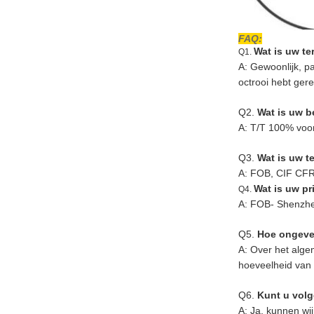
FAQ:
Wat is uw t
Q1.
A: Gewoonlijk, p
octrooi hebt ger
Q2.
Wat is uw 
A: T/T 100% voor
Q3.
Wat is uw t
A: FOB, CIF CF
Wat is uw pr
Q4.
A: FOB- Shenzhe
Q5.
Hoe ongevee
A: Over het alge
hoeveelheid van 
Q6.
Kunt u vol
A: Ja, kunnen wi