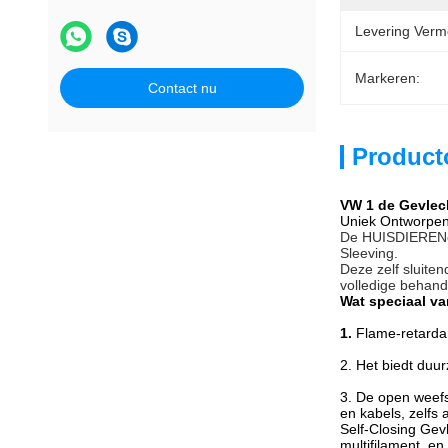
Levering Verm
Markeren:
Contact nu
Product
VW 1 de Gevlec
Uniek Ontworpen 
De HUISDIERENoms
Sleeving.
Deze zelf sluite
volledige behande
Wat speciaal va
1.
Flame-retardan
2. Het biedt duu
3. De open weefs
en kabels, zelfs 
Self-Closing Ge
multifilament, e