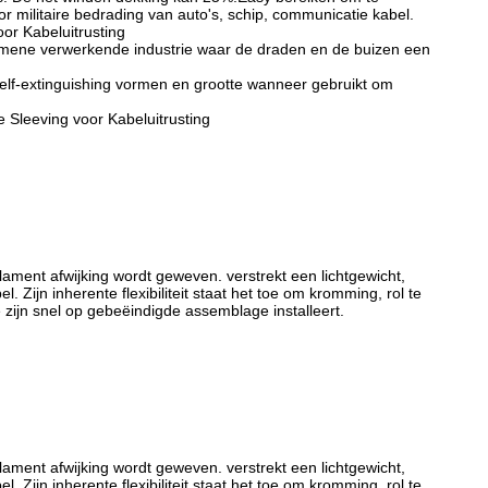
oor militaire bedrading van auto's, schip, communicatie kabel.
or Kabeluitrusting
lgemene verwerkende industrie waar de draden en de buizen een
e Self-extinguishing vormen en grootte wanneer gebruikt om
 Sleeving voor Kabeluitrusting
ilament afwijking wordt geweven. verstrekt een lichtgewicht,
Zijn inherente flexibiliteit staat het toe om kromming, rol te
 zijn snel op gebeëindigde assemblage installeert.
ilament afwijking wordt geweven. verstrekt een lichtgewicht,
Zijn inherente flexibiliteit staat het toe om kromming, rol te