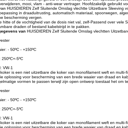
 verwijderen, mooi, vlam - anti-wear vertrager. Hoofdzakelijk gebruikt v
van
HUISDIEREN Zelf Sluitende Omslag vlechtte Uitzetbare Sleeving vo
 toepassing in draaduitrusting, automatisch materiaal, spoorwegen, a
me bescherming vergen.
je hitte of de vochtigheid van de dosis niet val, zelf-Passend over vel
ambare draden of bestand kabelstrijd in te pakken.
 gegevens van
HUISDIEREN Zelf Sluitende Omslag vlechtten Uitzetbare
yester
er: - 50ºC - +150ºC
: 250ºC+-5ºC
d: VW-1
 koker is een niet uitzetbare die koker van monofilament weft en multi-f
e oplossing voor bescherming van een brede waaier van draad en kabel. 
gelmatige vormen te passen terwijl zijn open ontwerp toestaat het om te
yester
er: - 50ºC - +150ºC
: 250ºC+-5ºC
d: VW-1
 koker is een niet uitzetbare die koker van monofilament weft en multi-f
e oplossing voor bescherming van een brede waaier van draad en kabel. 