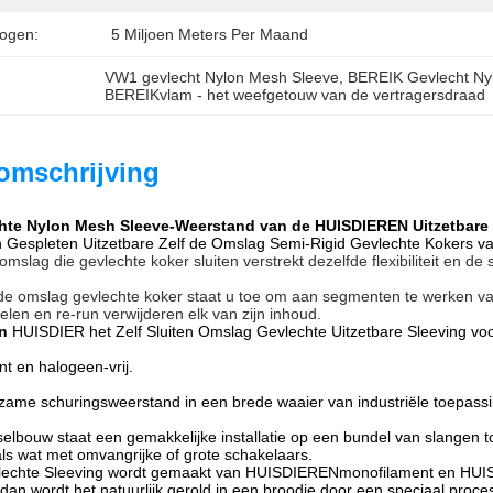
ogen:
5 Miljoen Meters Per Maand
VW1 gevlecht Nylon Mesh Sleeve
, 
BEREIK Gevlecht Ny
BEREIKvlam - het weefgetouw van de vertragersdraad
omschrijving
hte Nylon Mesh Sleeve-Weerstand van de HUISDIEREN Uitzetbare
Gespleten Uitzetbare Zelf de Omslag Semi-Rigid Gevlechte Kokers va
lag die gevlechte koker sluiten verstrekt dezelfde flexibiliteit en d
nde omslag gevlechte koker staat u toe om aan segmenten te werken v
len en re-run verwijderen elk van zijn inhoud.
n
HUISDIER het Zelf Sluiten Omslag Gevlechte Uitzetbare Sleeving voo
t en halogeen-vrij.
rzame schuringsweerstand in een brede waaier van industriële toepass
elbouw staat een gemakkelijke installatie op een bundel van slangen t
als wat met omvangrijke of grote schakelaars.
vlechte Sleeving wordt gemaakt van HUISDIERENmonofilament en HUI
n dan wordt het natuurlijk gerold in een broodje door een speciaal pro