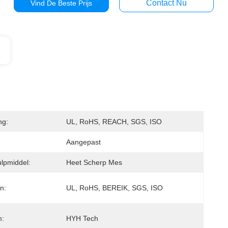
Contact Nu
Vind De Beste Prijs
ng:
UL, RoHS, REACH, SGS, ISO
Aangepast
lpmiddel:
Heet Scherp Mes
en:
UL, RoHS, BEREIK, SGS, ISO
:
HYH Tech