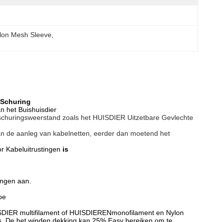
lon Mesh Sleeve
, 
 Schuring
n het Buishuisdier
e schuringsweerstand zoals het HUISDIER Uitzetbare Gevlechte
an de aanleg van kabelnetten, eerder dan moetend het
r Kabeluitrustingen
is
ingen aan.
oe
SDIER multifilament of HUISDIERENmonofilament en Nylon
ces. De het winden dekking kan 25%.Easy bereiken om te