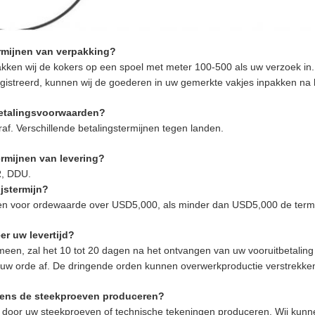
ermijnen van verpakking?
akken wij de kokers op een spoel met meter 100-500 als uw verzoek in. D
egistreerd, kunnen wij de goederen in uw gemerkte vakjes inpakken na h
betalingsvoorwaarden?
af. Verschillende betalingstermijnen tegen landen.
ermijnen van levering?
R, DDU.
ijstermijn?
n voor ordewaarde over USD5,000, als minder dan USD5,000 de termijn
r uw levertijd?
meen, zal het 10 tot 20 dagen na het ontvangen van uw vooruitbetaling 
uw orde af. De dringende orden kunnen overwerkproductie verstrekke
gens de steekproeven produceren?
j door uw steekproeven of technische tekeningen produceren. Wij kun