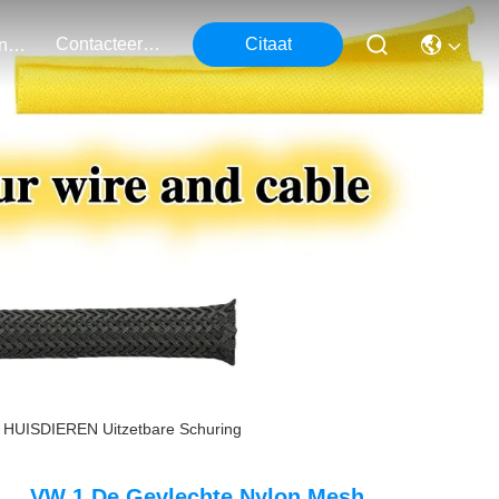
Contacteer Ons
Citaat
Evenementen
 HUISDIEREN Uitzetbare Schuring
VW 1 De Gevlechte Nylon Mesh