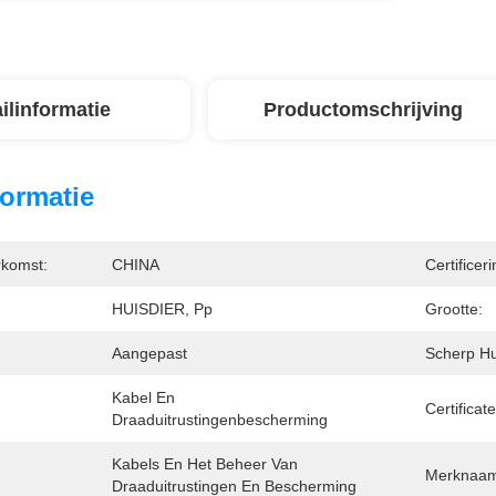
ilinformatie
Productomschrijving
formatie
rkomst:
CHINA
Certificeri
HUISDIER, Pp
Grootte:
Aangepast
Scherp Hu
Kabel En 
Certificat
Draaduitrustingenbescherming
Kabels En Het Beheer Van 
Merknaam
Draaduitrustingen En Bescherming