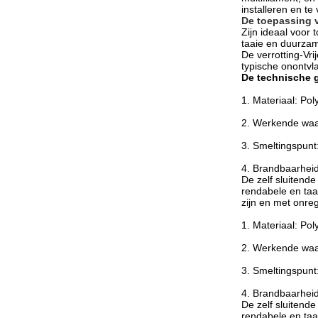
installeren en te
De toepassing 
Zijn ideaal voor
taaie en duurza
De verrotting-Vri
typische onontvl
De technische
1. Materiaal: Pol
2. Werkende waai
3. Smeltingspunt
4. Brandbaarhei
De zelf sluitende
rendabele en taai
zijn en met onre
1.
Materiaal: Pol
2. Werkende waai
3. Smeltingspunt
4. Brandbaarhei
De zelf sluitende
rendabele en taai