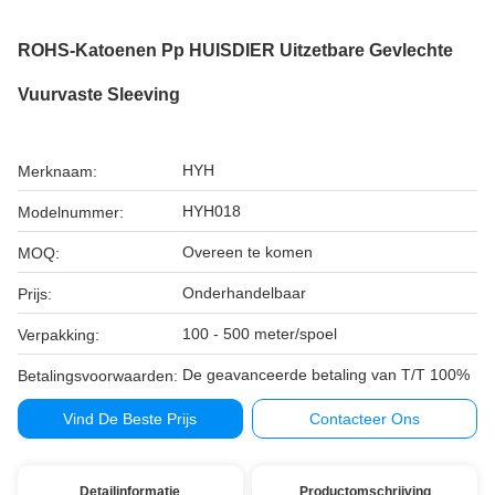
ROHS-Katoenen Pp HUISDIER Uitzetbare Gevlechte
Vuurvaste Sleeving
HYH
Merknaam:
HYH018
Modelnummer:
Overeen te komen
MOQ:
Onderhandelbaar
Prijs:
100 - 500 meter/spoel
Verpakking:
De geavanceerde betaling van T/T 100%
Betalingsvoorwaarden:
Vind De Beste Prijs
Contacteer Ons
Detailinformatie
Productomschrijving