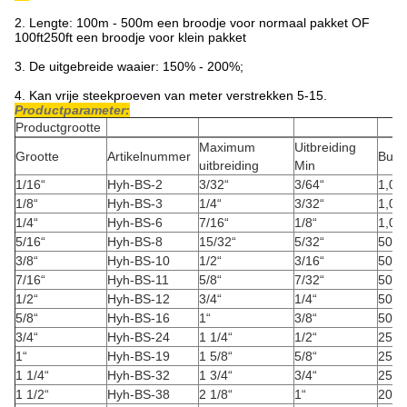
2. Lengte: 100m - 500m een broodje voor normaal pakket OF
100ft250ft een broodje voor klein pakket
3. De uitgebreide waaier: 150% - 200%;
4. Kan vrije steekproeven van meter verstrekken 5-15.
Productparameter:
Productgrootte
Maximum
Uitbreiding
Grootte
Artikelnummer
Bulk
uitbreiding
Min
1/16“
Hyh-BS-2
3/32“
3/64“
1,000
1/8“
Hyh-BS-3
1/4“
3/32“
1,000
1/4“
Hyh-BS-6
7/16“
1/8“
1,000
5/16“
Hyh-BS-8
15/32“
5/32“
500 '
3/8“
Hyh-BS-10
1/2“
3/16“
500 '
7/16“
Hyh-BS-11
5/8“
7/32“
500
1/2“
Hyh-BS-12
3/4“
1/4“
500 '
5/8“
Hyh-BS-16
1“
3/8“
500 '
3/4“
Hyh-BS-24
1 1/4“
1/2“
250 '
1“
Hyh-BS-19
1 5/8“
5/8“
250 '
1 1/4“
Hyh-BS-32
1 3/4“
3/4“
250 '
1 1/2“
Hyh-BS-38
2 1/8“
1“
200 '