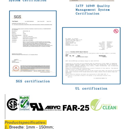
Productspecificaties:
1.
Breedte: 1mm - 150mm;