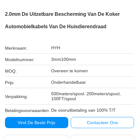
2.0mm De Uitzetbare Bescherming Van De Koker
Automobielkabels Van De Huisdierendraad
HYH
Merknaam:
3mm100mm
Modelnummer:
Overeen te komen
MOQ:
Onderhandelbaar
Prijs:
500meters/spool. 200meters/spool,
Verpakking:
100FT/spool
De vooruitbetaling van 100% T/T
Betalingsvoorwaarden:
Vind De Beste Prijs
Contacteer Ons