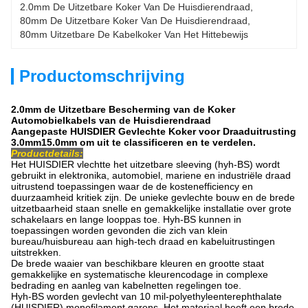
2.0mm De Uitzetbare Koker Van De Huisdierendraad
, 
80mm De Uitzetbare Koker Van De Huisdierendraad
, 
80mm Uitzetbare De Kabelkoker Van Het Hittebewijs
Productomschrijving
2.0mm de Uitzetbare Bescherming van de Koker
Automobielkabels van de Huisdierendraad
Aangepaste HUISDIER Gevlechte Koker voor Draaduitrusting
3.0mm15.0mm om uit te classificeren en te verdelen.
Productdetails:
Het HUISDIER vlechtte het uitzetbare sleeving (hyh-BS) wordt
gebruikt in elektronika, automobiel, mariene en industriële draad
uitrustend toepassingen waar de de kostenefficiency en
duurzaamheid kritiek zijn. De unieke gevlechte bouw en de brede
uitzetbaarheid staan snelle en gemakkelijke installatie over grote
schakelaars en lange looppas toe. Hyh-BS kunnen in
toepassingen worden gevonden die zich van klein
bureau/huisbureau aan high-tech draad en kabeluitrustingen
uitstrekken.
De brede waaier van beschikbare kleuren en grootte staat
gemakkelijke en systematische kleurencodage in complexe
bedrading en aanleg van kabelnetten regelingen toe.
Hyh-BS worden gevlecht van 10 mil-polyethyleenterephthalate
(HUISDIER) monofilament garens. Het materiaal heeft een brede