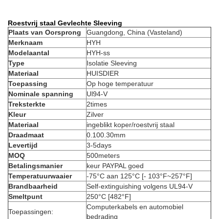
Roestvrij staal Gevlechte Sleeving
Plaats van Oorsprong
Guangdong, China (Vasteland)
Merknaam
HYH
Modelaantal
HYH-ss
Type
Isolatie Sleeving
Materiaal
HUISDIER
Toepassing
Op hoge temperatuur
Nominale spanning
Ul94-V
Treksterkte
2times
Kleur
Zilver
Materiaal
ingeblikt koper/roestvrij staal
Draadmaat
0.100.30mm
Levertijd
3-5days
MOQ
500meters
Betalingsmanier
keur PAYPAL goed
Temperatuurwaaier
-75°C aan 125°C [- 103°F~257°F]
Brandbaarheid
Self-extinguishing volgens UL94-V
Smeltpunt
250°C [482°F]
Computerkabels en automobiel
Toepassingen:
bedrading