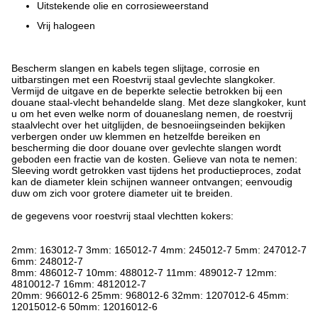
Uitstekende olie en corrosieweerstand
Vrij halogeen
Bescherm slangen en kabels tegen slijtage, corrosie en
uitbarstingen met een Roestvrij staal gevlechte slangkoker.
Vermijd de uitgave en de beperkte selectie betrokken bij een
douane staal-vlecht behandelde slang. Met deze slangkoker, kunt
u om het even welke norm of douaneslang nemen, de roestvrij
staalvlecht over het uitglijden, de besnoeiingseinden bekijken
verbergen onder uw klemmen en hetzelfde bereiken en
bescherming die door douane over gevlechte slangen wordt
geboden een fractie van de kosten. Gelieve van nota te nemen:
Sleeving wordt getrokken vast tijdens het productieproces, zodat
kan de diameter klein schijnen wanneer ontvangen; eenvoudig
duw om zich voor grotere diameter uit te breiden.
de gegevens voor roestvrij staal vlechtten kokers:
2mm: 163012-7 3mm: 165012-7 4mm: 245012-7 5mm: 247012-7
6mm: 248012-7
8mm: 486012-7 10mm: 488012-7 11mm: 489012-7 12mm:
4810012-7 16mm: 4812012-7
20mm: 966012-6 25mm: 968012-6 32mm: 1207012-6 45mm:
12015012-6 50mm: 12016012-6