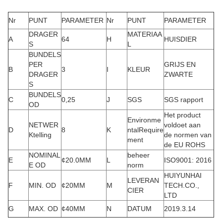
Nr
PUNT
PARAMETER
Nr
PUNT
PARAMETER
DRAGER
MATERIAA
A
64
H
HUISDIER
S
L
BUNDELS
PER
GRIJS EN
B
3
I
KLEUR
DRAGER
ZWARTE
S
BUNDELS
C
0,25
J
SGS
SGS rapport
OD
Het product
Environme
NETWER
voldoet aan
D
8
K
ntalRequire
Ktelling
de normen van
ment
de EU ROHS
NOMINAL
beheer
E
¢20.0MM
L
ISO9001: 2016
E OD
norm
HUIYUNHAI
LEVERAN
F
MIN. OD
¢20MM
M
TECH.CO.,
CIER
LTD
G
MAX. OD
¢40MM
N
DATUM
2019.3.14