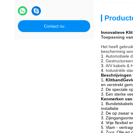
Product
Contact nu
Innovatieve Kl
Toepassing va
Het heeft gebrui
bescherming word
1.
Automobiele 
2.
Gestructureer
3.
A/V kabels & 
4.
Industriële s
Beschrijvingen
1
. KlitbandGevl
en verstrekt gem
2. De speciale o
3. Een sterke ve
Kenmerken van 
1. Bundelskabels
installatie
2. De op zwaar 
3. Zijingangsontw
4. Vrije flexibel
5. Vlam - vertrag
6. Zuur, Olie en