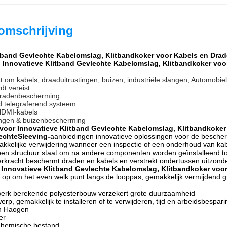
omschrijving
itband Gevlechte Kabelomslag, Klitbandkoker voor Kabels en Dra
n
Innovatieve Klitband Gevlechte Kabelomslag, Klitbandkoker voo
kt om kabels, draaduitrustingen, buizen, industriële slangen, Automobi
t vereist.
dradenbescherming
d telegraferend systeem
HDMI-kabels
langen & buizenbescherming
 voor Innovatieve Klitband Gevlechte Kabelomslag, Klitbandkoker
echteSleeving-
aanbiedingen innovatieve oplossingen voor de besch
akkelijke verwijdering wanneer een inspectie of een onderhoud van kabe
pen structuur staat om na andere componenten worden geïnstalleerd to
erkracht beschermt draden en kabels en verstrekt ondertussen uitzonde
Innovatieve Klitband Gevlechte Kabelomslag, Klitbandkoker voo
 op om het even welk punt langs de looppas, gemakkelijk vermijdend g
werk berekende polyesterbouw verzekert grote duurzaamheid
erp, gemakkelijk te installeren of te verwijderen, tijd en arbeidsbespari
 en Haogen
er
 chemische bestand