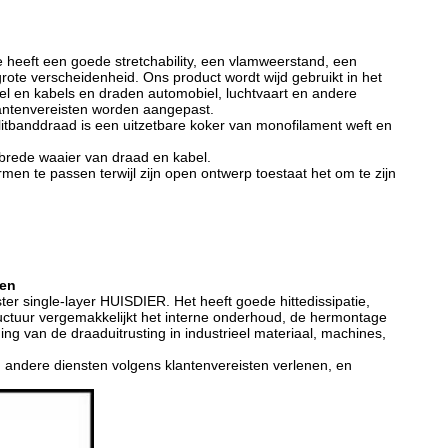
 heeft een goede stretchability, een vlamweerstand, een
grote verscheidenheid. Ons product wordt wijd gebruikt in het
l en kabels en draden automobiel, luchtvaart en andere
klantenvereisten worden aangepast.
litbanddraad
is een uitzetbare koker van monofilament weft en
 brede waaier van draad en kabel.
ormen te passen terwijl zijn open ontwerp toestaat het om te zijn
den
ter single-layer HUISDIER. Het heeft goede hittedissipatie,
structuur vergemakkelijkt het interne onderhoud, de hermontage
ng van de draaduitrusting in industrieel materiaal, machines,
 andere diensten volgens klantenvereisten verlenen, en