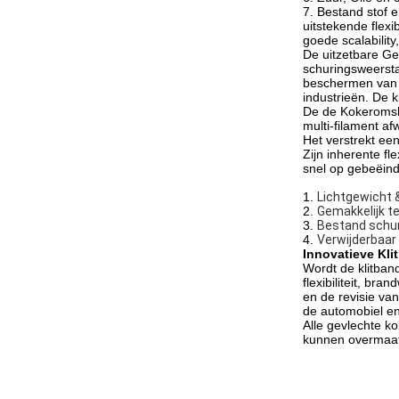
7. Bestand stof 
uitstekende flexi
goede scalability,
De uitzetbare Ge
schuringsweerstan
beschermen van e
industrieën. De 
De de Kokeromsl
multi-filament afw
Het verstrekt ee
Zijn inherente fl
snel op gebeëind
1.
Lichtgewicht &
2.
Gemakkelijk te
3.
Bestand schu
4.
Verwijderbaar
Innovatieve Kl
Wordt de klitband
flexibiliteit, br
en de revisie va
de automobiel en
Alle gevlechte k
kunnen overmaats