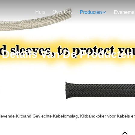
Huis
Over Ons
Producten
Details Van De Producten
klevende Klitband Gevlechte Kabelomslag, Klitbandkoker voor Kabels 