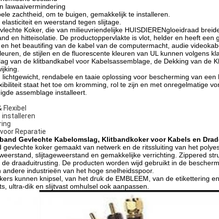
en lawaaivermindering
bele zachtheid, om te buigen, gemakkelijk te installeren.
 elasticiteit en weerstand tegen slijtage.
vlechte Koker, die van milieuvriendelijke HUISDIERENgloeidraad breide
d en hitteisolatie. De productoppervlakte is vlot, helder en heeft een 
n het beautifing van de kabel van de computermacht, audie videokabe
kleuren, de stijlen en de fluorescente kleuren van UL kunnen volgens 
ag van de klitbandkabel voor Kabelsassemblage, de Dekking van de K
ijking.
n lichtgewicht, rendabele en taaie oplossing voor bescherming van een
exibiliteit staat het toe om kromming, rol te zijn en met onregelmatige v
igde assemblage installeert.
 Flexibel
 installeren
ring
 voor Reparatie
itband Gevlechte Kabelomslag, Klitbandkoker voor Kabels en Dra
 gevlechte koker gemaakt van netwerk en de ritssluiting van het polyes
andweerstand, slijtageweerstand en gemakkelijke verrichting. Zippered 
n de draaduitrusting. De producten worden wijd gebruikt in de beschermi
 andere industrieën van het hoge snelheidsspoor.
okers kunnen knipsel, van het druk de EMBLEEM, van de etikettering en
, ultra-dik en slijtvast omhulsel ook aanpassen.