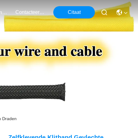
Contacteer Ons
Citaat
Evenementen
en Draden
Zelfklevende Klitband Gevlechte