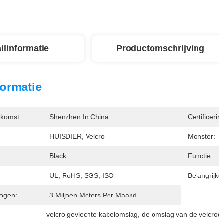
ilinformatie
Productomschrijving
formatie
rkomst:
Shenzhen In China
Certificeri
HUISDIER, Velcro
Monster:
Black
Functie:
UL, RoHS, SGS, ISO
Belangrijk
ogen:
3 Miljoen Meters Per Maand
velcro gevlechte kabelomslag
, 
de omslag van de velcr