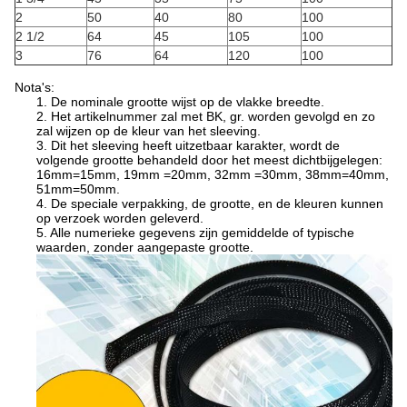
2
50
40
80
100
2 1/2
64
45
105
100
3
76
64
120
100
Nota's:
1. De nominale grootte wijst op de vlakke breedte.
2. Het artikelnummer zal met BK, gr. worden gevolgd en zo
zal wijzen op de kleur van het sleeving.
3. Dit het sleeving heeft uitzetbaar karakter, wordt de
volgende grootte behandeld door het meest dichtbijgelegen:
16mm=15mm, 19mm =20mm, 32mm =30mm, 38mm=40mm,
51mm=50mm.
4. De speciale verpakking, de grootte, en de kleuren kunnen
op verzoek worden geleverd.
5. Alle numerieke gegevens zijn gemiddelde of typische
waarden, zonder aangepaste grootte.