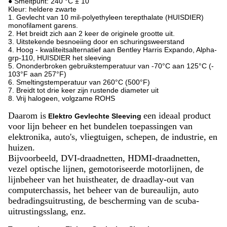
● Smeltpunt: 240 °C ± 10
Kleur: heldere zwarte
1. Gevlecht van 10 mil-polyethyleen terepthalate (HUISDIER)
monofilament garens.
2. Het breidt zich aan 2 keer de originele grootte uit.
3. Uitstekende besnoeiing door en schuringsweerstand
4. Hoog - kwaliteitsalternatief aan Bentley Harris Expando, Alpha-
grp-110, HUISDIER het sleeving
5. Ononderbroken gebruikstemperatuur van -70°C aan 125°C (-
103°F aan 257°F)
6. Smeltingstemperatuur van 260°C (500°F)
7. Breidt tot drie keer zijn rustende diameter uit
8. Vrij halogeen, volgzame ROHS
Daarom is
een ideaal product
Elektro Gevlechte Sleeving
voor lijn beheer en het bundelen toepassingen van
elektronika, auto's, vliegtuigen, schepen, de industrie, en
huizen.
Bijvoorbeeld, DVI-draadnetten, HDMI-draadnetten,
vezel optische lijnen, gemotoriseerde motorlijnen, de
lijnbeheer van het huistheater, de draadlay-out van
computerchassis, het beheer van de bureaulijn, auto
bedradingsuitrusting, de bescherming van de scuba-
uitrustingsslang, enz.