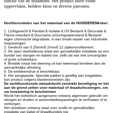
functie van de draadhitte. Het product heeft vlotte
oppervlakte, heldere kleur en diverse patronen.
Hoofdvoordelen van het materiaal van de HUISDIERENkoker:
1. Lichtgewicht & Flexibel & Isolatie & UV Bestand & Decoratie &
Flame-retardant & Duurzame schuringsweerstand & Bestand
tegen chemische degradatie, in een brede waaier van industriële
toepassingen.
2. Gevlecht van 0.25mm/0.2mm/0,12 zijdemonofilament.
3. De open weefselbouw staat een gemakkelijke installatie op een
bundel van slangen en kabels toe, zelfs als wat met omvangrijke
of grote schakelaars.
4. Breidde totaal het sleeving uit kan tweemaal bereiken dan de
aanvankelijke afmeting.
5. De embleemdruk is beschikbaar.
6. Het aangepaste, Speciale pakket is gewillig aan toegelaten,
kan product volgens klantenvereisten zijn.
De multifunctionele metaalvlecht verstrekt beveiliging en het
aan de grond zetten voor materiaal of draaduitrustingen, om
uw investering te beschermen
Wordt het esthetisch aangename ontwerp algemeen gebruikt om
slangen en draden in automobieltoepassingen te verfraaien of te
verbergen
Het uitzetbare ontwerp staat voor snelle en gemakkelijke
installatie van kabel of draadbundels toe