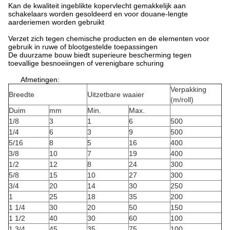
Kan de kwaliteit ingeblikte kopervlecht gemakkelijk aan
schakelaars worden gesoldeerd en voor douane-lengte
aarderiemen worden gebruikt
Verzet zich tegen chemische producten en de elementen voor
gebruik in ruwe of blootgestelde toepassingen
De duurzame bouw biedt superieure bescherming tegen
toevallige besnoeiingen of verenigbare schuring
Afmetingen:
Verpakking
Breedte
Uitzetbare waaier
(m/roll)
Duim
mm
Min.
Max.
1/8
3
1
6
500
1/4
6
3
9
500
5/16
8
5
16
400
3/8
10
7
19
400
1/2
12
8
24
300
5/8
15
10
27
300
3/4
20
14
30
250
1
25
18
35
200
1 1/4
30
20
50
150
1 1/2
40
30
60
100
1 3/4
45
35
75
100