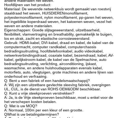
andere materialen het weven.
Hoofdlijnen van het product:
Materiaal: De wevende netwerkbuis wordt gemaakt van roestvrij
staaldraad het weven, HUISDIERENmonofilament,
polyestermonofilament, nylon monofilament, pp-garen het weven,
het ingeblikte koperdraad weven, het katoenen weven, vezel het
weven en andere materialen.
Eigenschappen: Goede slijtageweerstand, uitzetbaarheid,
flexibiliteit, vlamvertraging en breathability, gemakkelijk te buigen,
los en strak, zacht en elastische corrosieweerstand.
Gebruik: HDMI-kabel, DVI-kabel, draad en kabel, de kabel van de
computermacht, computer randkabel, computerchassis
bedradingsuitrusting, hoofdtelefoonkabel, audio videokabel,
netwerkverbindingsdraad, coaxiale kabel, bezemdraad, kabel, AV-
kabel, gelijkstroom-kabel, de kabel van de Spelmachine, auto
bedradingsuitrusting, verlichting, airconditioning, ijskast,
wasmachine, en andere huishoudapparaten evenals kabel,
motorfiets, auto, vliegtuigen, grote machines en andere lijnen van
onderhoud en verfraaiing.
Q: Bent u een fabriek of een handelsmaatschappij?
A: Wij zijn een uitzetbare gevlechte sleeving fabriek, overgingen
UL, CUL, is de dienst van ROHS OEM&ODM beschikbaar.
Q: Kunt u vrije steekproeven verstrekken?
A: Ja, is de Vrije steekproeven beschikbaar, moet u enkel voor de
het verschepen kosten betalen.
Q: Wat is uw MOQ?
A: Normaal, 100m per een kleur of een grootte.
QWhat is uw betalingstermijnen?