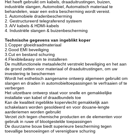
Het heeft gebruikt om kabels, draaduitrustingen, buizen,
industriële slangen, Automobiel, Automatisch materiaal te
behandelen, waar een extra bescherming wordt vereist.
1. Automobiele dradenbescherming
2. Gestructureerd telegraferend systeem
3. A/V kabels & HDMI-kabels
4. Industriële slangen & buizenbescherming
Technische gegevens van ingeblikt koper
1.Copper gloeidraadmateriaal
2.Good EMI beveiliging
3.Cut en bestand schuring
4.Flexible&easy om te installeren
De multifunctionele metaalvlecht verstrekt beveiliging en het aan
de grond zetten voor materiaal of draaduitrustingen, om uw
investering te beschermen
Wordt het esthetisch aangename ontwerp algemeen gebruikt om
slangen en draden in automobieltoepassingen te verfraaien of te
verbergen
Het uitzetbare ontwerp staat voor snelle en gemakkelijke
installatie van kabel of draadbundels toe
Kan de kwaliteit ingeblikte kopervlecht gemakkelijk aan
schakelaars worden gesoldeerd en voor douane-lengte
aarderiemen worden gebruikt
Verzet zich tegen chemische producten en de elementen voor
gebruik in ruwe of blootgestelde toepassingen
De duurzame bouw biedt superieure bescherming tegen
toevallige besnoeiingen of verenigbare schuring