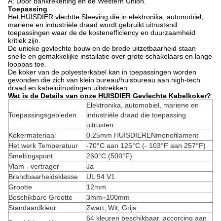
A: Door bankrekening en de Western Union.
Toepassing
Het HUISDIER vlechtte Sleeving die in elektronika, automobiel,
mariene en industriële draad wordt gebruikt uitrustend
toepassingen waar de de kostenefficiency en duurzaamheid
kritiek zijn.
De unieke gevlechte bouw en de brede uitzetbaarheid staan
snelle en gemakkelijke installatie over grote schakelaars en lange
looppas toe.
De koker van de polyesterkabel kan in toepassingen worden
gevonden die zich van klein bureau/huisbureau aan high-tech
draad en kabeluitrustingen uitstrekken.
Wat is de Details van onze HUISDIER Gevlechte Kabelkoker?
Elektronika, automobiel, mariene en
Toepassingsgebieden
industriële draad die toepassing
uitrusten
Kokermateriaal
0.25mm HUISDIERENmonofilament
Het werk Temperatuur
-70°C aan 125°C (- 103°F aan 257°F)
Smeltingspunt
260°C (500°F)
Vlam - vertrager
Ja
Brandbaarheidsklasse
UL 94 V1
Grootte
12mm
Beschikbare Grootte
3mm~100mm
Standaardkleur
Zwart, Wit, Grijs
64 kleuren beschikbaar, accorcing aan