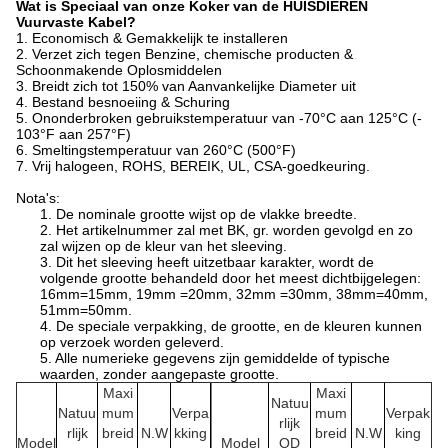
Wat is Speciaal van onze Koker van de HUISDIEREN
Vuurvaste Kabel?
1.
Economisch & Gemakkelijk te installeren
2.
Verzet zich tegen Benzine, chemische producten &
Schoonmakende Oplosmiddelen
3.
Breidt zich tot 150% van Aanvankelijke Diameter uit
4.
Bestand besnoeiing & Schuring
5.
Ononderbroken gebruikstemperatuur van -70°C aan 125°C (-
103°F aan 257°F)
6.
Smeltingstemperatuur van 260°C (500°F)
7.
Vrij halogeen, ROHS, BEREIK, UL, CSA-goedkeuring.
Nota's:
1. De nominale grootte wijst op de vlakke breedte.
2. Het artikelnummer zal met BK, gr. worden gevolgd en zo
zal wijzen op de kleur van het sleeving.
3. Dit het sleeving heeft uitzetbaar karakter, wordt de
volgende grootte behandeld door het meest dichtbijgelegen:
16mm=15mm, 19mm =20mm, 32mm =30mm, 38mm=40mm,
51mm=50mm.
4. De speciale verpakking, de grootte, en de kleuren kunnen
op verzoek worden geleverd.
5. Alle numerieke gegevens zijn gemiddelde of typische
waarden, zonder aangepaste grootte.
Maxi
Maxi
Natuu
Natuu
mum
Verpa
mum
Verpak
rlijk
rlijk
breid
N.W
kking
breid
N.W
king
Model
Model
OD