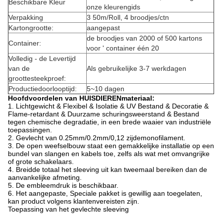
Beschikbare Kleur
onze kleurengids
Verpakking
3 50m/Roll, 4 broodjes/ctn
Kartongrootte:
aangepast
de broodjes van 2000 of 500 kartons
Container:
voor ' container één 20
Volledig - de Levertijd
van de
Als gebruikelijke 3-7 werkdagen
groottesteekproef:
Productiedoorlooptijd:
5~10 dagen
Hoofdvoordelen van HUISDIERENmateriaal:
1. Lichtgewicht & Flexibel & Isolatie & UV Bestand & Decoratie &
Flame-retardant & Duurzame schuringsweerstand & Bestand
tegen chemische degradatie, in een brede waaier van industriële
toepassingen.
2. Gevlecht van 0.25mm/0.2mm/0,12 zijdemonofilament.
3. De open weefselbouw staat een gemakkelijke installatie op een
bundel van slangen en kabels toe, zelfs als wat met omvangrijke
of grote schakelaars.
4. Breidde totaal het sleeving uit kan tweemaal bereiken dan de
aanvankelijke afmeting.
5. De embleemdruk is beschikbaar.
6. Het aangepaste, Speciale pakket is gewillig aan toegelaten,
kan product volgens klantenvereisten zijn.
Toepassing van het gevlechte sleeving