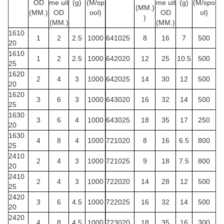
OD
me uit
(g)
(M/sp
me uit
(g)
(M/spo
(MM.)
(MM.)
OD
ool)
OD
ol)
)
(MM.)
(MM.)
1610
1
2
2.5
1000
641025
8
16
7
500
20
1610
1
2
2.5
1000
642020
12
25
10.5
500
25
1620
2
4
3
1000
642025
14
30
12
500
20
1620
3
6
3
1000
643020
16
32
14
500
25
1630
3
6
4
1000
643025
18
35
17
250
20
1630
4
8
4
1000
721020
8
16
6.5
800
25
2410
2
4
3
1000
721025
9
18
7.5
800
20
2410
2
4
3
1000
722020
14
28
12
500
25
2420
3
6
4.5
1000
722025
16
32
14
500
20
2420
4
8
4.5
1000
723020
18
35
16
300