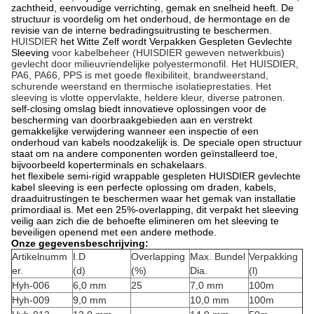
zachtheid, eenvoudige verrichting, gemak en snelheid heeft. De
structuur is voordelig om het onderhoud, de hermontage en de
revisie van de interne bedradingsuitrusting te beschermen.
HUISDIER
het Witte Zelf wordt Verpakken Gespleten Gevlechte
Sleeving
voor kabelbeheer (HUISDIER geweven netwerkbuis)
gevlecht door milieuvriendelijke polyestermonofil. Het HUISDIER,
PA6, PA66, PPS is met goede flexibiliteit, brandweerstand,
schurende weerstand en thermische isolatieprestaties. Het
sleeving is vlotte oppervlakte, heldere kleur, diverse patronen.
self-closing omslag biedt innovatieve oplossingen voor de
bescherming van doorbraakgebieden aan en verstrekt
gemakkelijke verwijdering wanneer een inspectie of een
onderhoud van kabels noodzakelijk is. De speciale open structuur
staat om na andere componenten worden geïnstalleerd toe,
bijvoorbeeld koperterminals en schakelaars.
het flexibele semi-rigid wrappable gespleten HUISDIER gevlechte
kabel sleeving is een perfecte oplossing om draden, kabels,
draaduitrustingen te beschermen waar het gemak van installatie
primordiaal is. Met een 25%-overlapping, dit verpakt het sleeving
veilig aan zich die de behoefte elimineren om het sleeving te
beveiligen openend met een andere methode.
Onze gegevensbeschrijving:
Artikelnumm
I.D
Overlapping
Max. Bundel
Verpakking
er.
(d)
(%)
Dia.
(l)
Hyh-006
6,0 mm
25
7,0 mm
100m
Hyh-009
9,0 mm
10,0 mm
100m