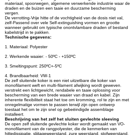
materiaal, spoorwegen, algemene verwerkende industrie waar de
draden en de buizen een taaie en duurzame bescherming
vergen.
De verrotting-Vrije hitte of de vochtigheid van de dosis niet val,
zelf-Passend over vele Self-extinguishing vormen en grootte
wanneer gebruikt om typische onontvlambare draden of bestand
kabelstrijd in te pakken.
Technische gegevens:
1. Materiaal: Polyester
2. Werkende waaier: - 50ºC - +150ºC
3. Smeltingspunt: 250ºC+-5ºC
4. Brandbaarheid: VW-1
De zelf sluitende koker is een niet uitzetbare die koker van
monofilament weft en multi-filament afwijking wordt geweven.
verstrekt een lichtgewicht, rendabele en taaie oplossing voor
bescherming van een brede waaier van draad en kabel. Zijn
inherente flexibiliteit staat het toe om kromming, rol te zijn en met
onregelmatige vormen te passen terwijl zijn open ontwerp
toestaat het om te zijn snel op gebeëindigde assemblage
installeert.
Beschrijving van het zelf het sluiten gevlechte sleeving
De open zelf sluitende gevlechte koker wordt gemaakt van VO-
monofilament van de rangpolyester, die de kenmerken van
hittedissipatie, slijtageweerstand, zure weerstand, stofweerstand,