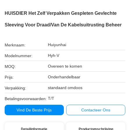
HUISDIER Het Zelf Verpakken Gespleten Gevlechte
Sleeving Voor Draad/van De Kabelsuitrusting Beheer
Huiyunhai
Merknaam:
Hyh-V
Modelnummer:
Overeen te komen
MOQ:
Onderhandelbaar
Prijs:
standaard omdoos
Verpakking:
T/T
Betalingsvoorwaarden:
Vind De Beste Prijs
Contacteer Ons
Detailinformatie
Productomschrijving