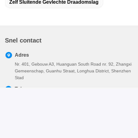
Zelf Sluitende Gevlechte Draadomslag
Snel contact
Adres
Nr. 401, Gebouw A3, Huanguan South Road nr. 92, Zhangxi
Gemeenschap, Guanhu Straat, Longhua District, Shenzhen
Stad
Tel.
86-755-2803-2656
E-mail
sales@huiyunhai.com