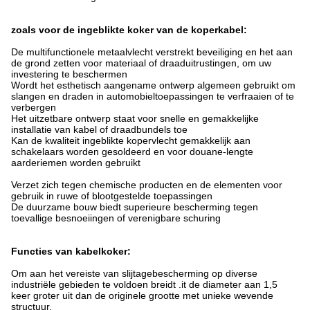
zoals voor de ingeblikte koker van de koperkabel:
De multifunctionele metaalvlecht verstrekt beveiliging en het aan
de grond zetten voor materiaal of draaduitrustingen, om uw
investering te beschermen
Wordt het esthetisch aangename ontwerp algemeen gebruikt om
slangen en draden in automobieltoepassingen te verfraaien of te
verbergen
Het uitzetbare ontwerp staat voor snelle en gemakkelijke
installatie van kabel of draadbundels toe
Kan de kwaliteit ingeblikte kopervlecht gemakkelijk aan
schakelaars worden gesoldeerd en voor douane-lengte
aarderiemen worden gebruikt
Verzet zich tegen chemische producten en de elementen voor
gebruik in ruwe of blootgestelde toepassingen
De duurzame bouw biedt superieure bescherming tegen
toevallige besnoeiingen of verenigbare schuring
Functies van kabelkoker:
Om aan het vereiste van slijtagebescherming op diverse
industriële gebieden te voldoen breidt .it de diameter aan 1,5
keer groter uit dan de originele grootte met unieke wevende
structuur.