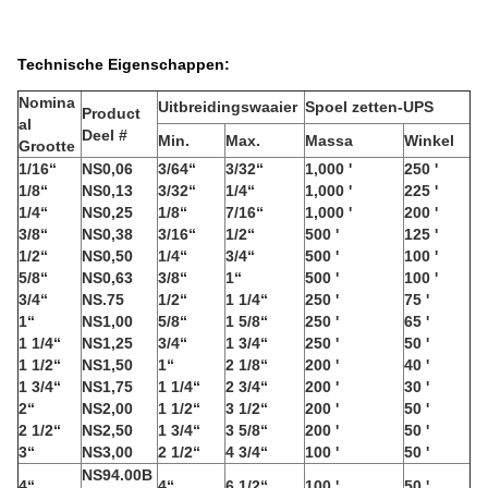
Technische Eigenschappen:
Nomina
Uitbreidingswaaier
Spoel zetten-UPS
Product
al
Deel #
Min.
Max.
Massa
Winkel
Grootte
1/16“
NS0,06
3/64“
3/32“
1,000 '
250 '
1/8“
NS0,13
3/32“
1/4“
1,000 '
225 '
1/4“
NS0,25
1/8“
7/16“
1,000 '
200 '
3/8“
NS0,38
3/16“
1/2“
500 '
125 '
1/2“
NS0,50
1/4“
3/4“
500 '
100 '
5/8“
NS0,63
3/8“
1“
500 '
100 '
3/4“
NS.75
1/2“
1 1/4“
250 '
75 '
1“
NS1,00
5/8“
1 5/8“
250 '
65 '
1 1/4“
NS1,25
3/4“
1 3/4“
250 '
50 '
1 1/2“
NS1,50
1“
2 1/8“
200 '
40 '
1 3/4“
NS1,75
1 1/4“
2 3/4“
200 '
30 '
2“
NS2,00
1 1/2“
3 1/2“
200 '
50 '
2 1/2“
NS2,50
1 3/4“
3 5/8“
200 '
50 '
3“
NS3,00
2 1/2“
4 3/4“
100 '
50 '
NS94.00B
4“
4“
6 1/2“
100 '
50 '