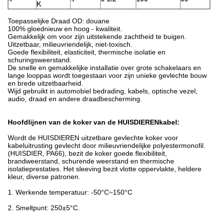
K
Toepasselijke Draad OD: douane
100% gloednieuw en hoog - kwaliteit.
Gemakkelijk om voor zijn uitstekende zachtheid te buigen.
Uitzetbaar, milieuvriendelijk, niet-toxisch.
Goede flexibiliteit, elasticiteit, thermische isolatie en
schuringsweerstand.
De snelle en gemakkelijke installatie over grote schakelaars en
lange looppas wordt toegestaan voor zijn unieke gevlechte bouw
en brede uitzetbaarheid.
Wijd gebruikt in automobiel bedrading, kabels, optische vezel,
audio, draad en andere draadbescherming.
Hoofdlijnen van de koker van de HUISDIERENkabel:
Wordt de HUISDIEREN uitzetbare gevlechte koker voor
kabeluitrusting gevlecht door milieuvriendelijke polyestermonofil.
(HUISDIER, PA66), bezit de koker goede flexibiliteit,
brandweerstand, schurende weerstand en thermische
isolatieprestaties. Het sleeving bezit vlotte oppervlakte, heldere
kleur, diverse patronen.
1. Werkende temperatuur: -50°C~150°C
2. Smeltpunt: 250±5°C.