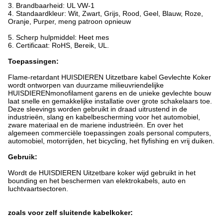
3. Brandbaarheid: UL VW-1
4. Standaardkleur: Wit, Zwart, Grijs, Rood, Geel, Blauw, Roze,
Oranje, Purper, meng patroon opnieuw
5. Scherp hulpmiddel: Heet mes
6. Certificaat: RoHS, Bereik, UL.
Toepassingen:
Flame-retardant HUISDIEREN Uitzetbare kabel Gevlechte Koker
wordt ontworpen van duurzame milieuvriendelijke
HUISDIERENmonofilament garens en de unieke gevlechte bouw
laat snelle en gemakkelijke installatie over grote schakelaars toe.
Deze sleevings worden gebruikt in draad uitrustend in de
industrieën, slang en kabelbescherming voor het automobiel,
zware materiaal en de mariene industrieën. En over het
algemeen commerciële toepassingen zoals personal computers,
automobiel, motorrijden, het bicycling, het flyfishing en vrij duiken.
Gebruik:
Wordt de HUISDIEREN Uitzetbare koker wijd gebruikt in het
bounding en het beschermen van elektrokabels, auto en
luchtvaartsectoren.
zoals voor zelf sluitende kabelkoker: