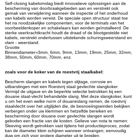
Self-closing kabelomslag biedt innovatieve oplossingen aan de
bescherming van doorbraakgebieden aan en verstrekt ook
gemak van verwijdering wanneer de inspectie of het onderhoud
van kabels worden vereist. De speciale open structuur staat toe
het na noodzakelijke componenten, voor de terminals van het
voorbeeldenkoper en schakelaars kan worden geïnstalleerd. De
sterke veerkrachtkracht houdt de draad of de blootgestelde niet
kabels, verstrekt ondertussen uitstekende schuringsweerstand en
vlam - weerstand.
Grootte
Binnendiameter=3mm, 6mm, 9mm, 13mm, 19mm, 25mm, 32mm,
38mm, 50mm, 60mm, 70mm, enz.
zoals voor de koker van de roestvrij staalkabel:
Bescherm slangen en kabels tegen slijtage, corrosie en
uitbarstingen met een Roestvrij staal gevlechte slangkoker.
Vermijd de uitgave en de beperkte selectie betrokken bij een
douane staal-vlecht behandelde slang. Met deze slangkoker, kunt
u om het even welke norm of douaneslang nemen, de roestvrij
staalvlecht over het uitglijden die, de besnoeiingseinden bekijken
verbergen onder uw klemmen en hetzelfde bereiken en
bescherming door douane over gevlechte slangen wordt
geboden een fractie van de kosten. Gelieve van nota te nemen:
Sleeving wordt getrokken vast tijdens het productieproces, zodat
kan de diameter klein schijnen wanneer ontvangen; eenvoudig
duw om zich voor grotere diameter uit te breiden.