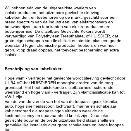
Wij hebben één van de uitgebreidste waaiers van
isolatieproducten, het uitzetbare gevlechte sleeving,
kabelbanden, en toebehoren op de markt, geschikt voor een
breed spectrum van de industrieën, van elektroontwerp en
bouwbedrijven, aan fabrikanten van elektroproducten en
bouwnijverheid. De uitzetbare Gevlechte Kokers wordt
vervaardigd van Polyethyleen Terepthalate, of HUISDIER, dat
grote eigenschappen van flexibiliteit en sterkte, plus een goede
weerstand tegen chemische producten hebben, en wanneer
gebruikt op draadlooppas, het toevoegt bescherming en extra
isolatie
.
Beschrijving van kabelkoker:
Hoge vlam - vertrager het gevlechte wordt sleeving gevlecht door
UL 94 VO-het HUISDIEREN monogloeidraden van de rang
grondstof. Het heeft uitstekende uitzetbaarheid, schurende
weerstand en hoge vlam - vertrager. Zijn vlamclassificatie kan tot
VW-1 zijn.
Van de van de van de van het van de toepassingselektronika,
auto, hoge snelheidsspoor, luchtvaart, marine en schakelaar
kabinetsdraad die toepassingen uitrusten waar de de
kostenefficiency en duurzaamheid kritiek zijn. De unieke
gevlechte bouw en de brede uitzetbaarheid staan snelle en
gemakkelijke installatie over grote schakelaars en lange looppas
toe.