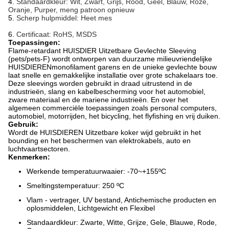
4.
Standaardkleur: Wit, Zwart, Grijs, Rood, Geel, Blauw, Roze,
Oranje, Purper, meng patroon opnieuw
5.
Scherp hulpmiddel: Heet mes
6.
Certificaat: RoHS, MSDS
Toepassingen:
Flame-retardant HUISDIER Uitzetbare Gevlechte Sleeving
(pets/pets-F) wordt ontworpen van duurzame milieuvriendelijke
HUISDIERENmonofilament garens en de unieke gevlechte bouw
laat snelle en gemakkelijke installatie over grote schakelaars toe.
Deze sleevings worden gebruikt in draad uitrustend in de
industrieën, slang en kabelbescherming voor het automobiel,
zware materiaal en de mariene industrieën. En over het
algemeen commerciële toepassingen zoals personal computers,
automobiel, motorrijden, het bicycling, het flyfishing en vrij duiken.
Gebruik:
Wordt de HUISDIEREN Uitzetbare koker wijd gebruikt in het
bounding en het beschermen van elektrokabels, auto en
luchtvaartsectoren.
Kenmerken:
Werkende temperatuurwaaier: -70~+155ºC
Smeltingstemperatuur: 250 ºC
Vlam - vertrager, UV bestand, Antichemische producten en
oplosmiddelen, Lichtgewicht en Flexibel
Standaardkleur: Zwarte, Witte, Grijze, Gele, Blauwe, Rode,