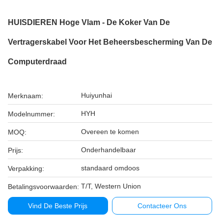
HUISDIEREN Hoge Vlam - De Koker Van De
Vertragerskabel Voor Het Beheersbescherming Van De
Computerdraad
Huiyunhai
Merknaam:
HYH
Modelnummer:
Overeen te komen
MOQ:
Onderhandelbaar
Prijs:
standaard omdoos
Verpakking:
T/T, Western Union
Betalingsvoorwaarden:
Vind De Beste Prijs
Contacteer Ons