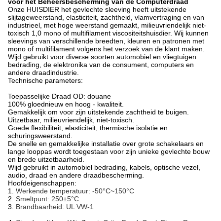
voor het Beheersbescherming van de Computerdraad
Onze HUISDIER het gevlechte sleeving heeft uitstekende
slijtageweerstand, elasticiteit, zachtheid, vlamvertraging en van
industrieel, met hoge weerstand gemaakt, milieuvriendelijk niet-
toxisch 1,0 mono of multifilament viscositeitshuisdier. Wij kunnen
sleevings van verschillende breedten, kleuren en patronen met
mono of multifilament volgens het verzoek van de klant maken.
Wijd gebruikt voor diverse soorten automobiel en vliegtuigen
bedrading, de elektronika van de consument, computers en
andere draadindustrie.
Technische parameters:
Toepasselijke Draad OD: douane
100% gloednieuw en hoog - kwaliteit.
Gemakkelijk om voor zijn uitstekende zachtheid te buigen.
Uitzetbaar, milieuvriendelijk, niet-toxisch.
Goede flexibiliteit, elasticiteit, thermische isolatie en
schuringsweerstand.
De snelle en gemakkelijke installatie over grote schakelaars en
lange looppas wordt toegestaan voor zijn unieke gevlechte bouw
en brede uitzetbaarheid.
Wijd gebruikt in automobiel bedrading, kabels, optische vezel,
audio, draad en andere draadbescherming.
Hoofdeigenschappen:
1.
Werkende temperatuur: -50°C~150°C
2.
Smeltpunt: 250±5°C.
3.
Brandbaarheid: UL VW-1