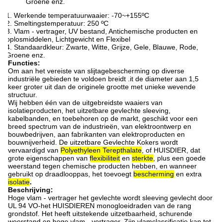
Groene enz.
1.
Werkende temperatuurwaaier: -70~+155ºC
2. Smeltingstemperatuur: 250 ºC
3. Vlam - vertrager, UV bestand, Antichemische producten en
oplosmiddelen, Lichtgewicht en Flexibel
4. Standaardkleur: Zwarte, Witte, Grijze, Gele, Blauwe, Rode,
Groene enz.
Functies:
Om aan het vereiste van slijtagebescherming op diverse
industriële gebieden te voldoen breidt .it de diameter aan 1,5
keer groter uit dan de originele grootte met unieke wevende
structuur.
Wij hebben één van de uitgebreidste waaiers van
isolatieproducten, het uitzetbare gevlechte sleeving,
kabelbanden, en toebehoren op de markt, geschikt voor een
breed spectrum van de industrieën, van elektroontwerp en
bouwbedrijven, aan fabrikanten van elektroproducten en
bouwnijverheid. De uitzetbare Gevlechte Kokers wordt
vervaardigd van
Polyethyleen Terepthalate
, of HUISDIER, dat
grote eigenschappen van
flexibiliteit
en
sterkte
, plus een goede
weerstand tegen chemische producten hebben, en wanneer
gebruikt op draadlooppas, het toevoegt
bescherming
en extra
isolatie
.
Beschrijving:
Hoge vlam - vertrager het gevlechte wordt sleeving gevlecht door
UL 94 VO-het HUISDIEREN monogloeidraden van de rang
grondstof. Het heeft uitstekende uitzetbaarheid, schurende
weerstand en hoge vlam - vertrager. Zijn vlamclassificatie kan tot