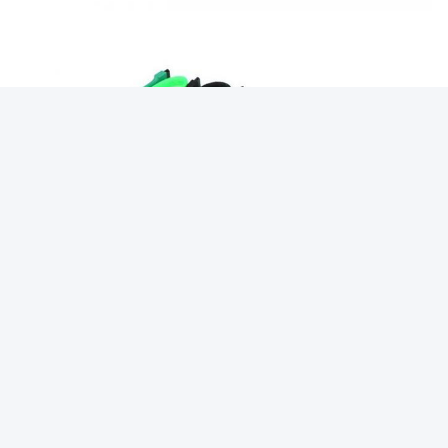
Markeringen:
Vuurvaste Kabelkokers
Vlam - Het Weefgetouw Van De Vertragersdraad
Het Hittebestendige Kabel In De Schede Steken