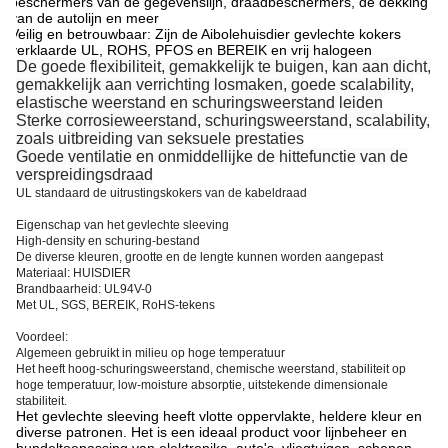
beschermers van de gegevenslijn, draadbeschermers, de dekking
van de autolijn en meer
Veilig en betrouwbaar: Zijn de Aibolehuisdier gevlechte kokers
verklaarde UL, ROHS, PFOS en BEREIK en vrij halogeen
De goede flexibiliteit, gemakkelijk te buigen, kan aan dicht,
gemakkelijk aan verrichting losmaken, goede scalability,
elastische weerstand en schuringsweerstand leiden
Sterke corrosieweerstand, schuringsweerstand, scalability,
zoals uitbreiding van seksuele prestaties
Goede ventilatie en onmiddellijke de hittefunctie van de
verspreidingsdraad
UL standaard de uitrustingskokers van de kabeldraad
Eigenschap van het gevlechte sleeving
High-density en schuring-bestand
De diverse kleuren, grootte en de lengte kunnen worden aangepast
Materiaal: HUISDIER
Brandbaarheid: UL94V-0
Met UL, SGS, BEREIK, RoHS-tekens
Voordeel:
Algemeen gebruikt in milieu op hoge temperatuur
Het heeft hoog-schuringsweerstand, chemische weerstand, stabiliteit op
hoge temperatuur, low-moisture absorptie, uitstekende dimensionale
stabiliteit.
Het gevlechte sleeving heeft vlotte oppervlakte, heldere kleur en
diverse patronen. Het is een ideaal product voor lijnbeheer en