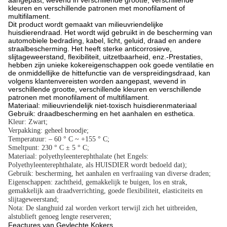
aangepast, wevend in verschillende grootte, verschillende
kleuren en verschillende patronen met monofilament of
multifilament.
Dit product wordt gemaakt van milieuvriendelijke
huisdierendraad. Het wordt wijd gebruikt in de bescherming van
automobiele bedrading, kabel, licht, geluid, draad en andere
straalbescherming. Het heeft sterke anticorrosieve,
slijtageweerstand, flexibiliteit, uitzetbaarheid, enz.-Prestaties,
hebben zijn unieke kokereigenschappen ook goede ventilatie en
de onmiddellijke de hittefunctie van de verspreidingsdraad, kan
volgens klantenvereisten worden aangepast, wevend in
verschillende grootte, verschillende kleuren en verschillende
patronen met monofilament of multifilament.
Materiaal: milieuvriendelijk niet-toxisch huisdierenmateriaal
Gebruik: draadbescherming en het aanhalen en esthetica.
Kleur: Zwart;
Verpakking: geheel broodje;
Temperatuur: – 60 ° C ~ +155 ° C;
Smeltpunt: 230 ° C ± 5 ° C;
Materiaal: polyethyleenterephthalate (het Engels:
Polyethyleenterephthalate, als HUISDIER wordt bedoeld dat);
Gebruik: bescherming, het aanhalen en verfraaiing van diverse draden;
Eigenschappen: zachtheid, gemakkelijk te buigen, los en strak,
gemakkelijk aan draadverrichting, goede flexibiliteit, elasticiteits en
slijtageweerstand;
Nota: De slanghuid zal worden verkort terwijl zich het uitbreiden,
alstublieft genoeg lengte reserveren;
Feactures van Gevlechte Kokers