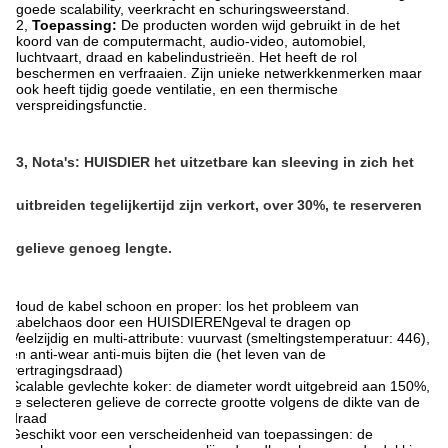
goede scalability, veerkracht en schuringsweerstand.
2,
Toepassing:
De producten worden wijd gebruikt in de het
koord van de computermacht, audio-video, automobiel,
luchtvaart, draad en kabelindustrieën. Het heeft de rol
beschermen en verfraaien. Zijn unieke netwerkkenmerken maar
ook heeft tijdig goede ventilatie, en een thermische
verspreidingsfunctie.
3, Nota's:
HUISDIER het uitzetbare kan sleeving in zich het
uitbreiden tegelijkertijd zijn verkort, over 30%, te reserveren
gelieve genoeg lengte.
Houd de kabel schoon en proper: los het probleem van
kabelchaos door een HUISDIERENgeval te dragen op
Veelzijdig en multi-attribute: vuurvast (smeltingstemperatuur: 446),
en anti-wear anti-muis bijten die (het leven van de
vertragingsdraad)
Scalable gevlechte koker: de diameter wordt uitgebreid aan 150%,
te selecteren gelieve de correcte grootte volgens de dikte van de
draad
Geschikt voor een verscheidenheid van toepassingen: de