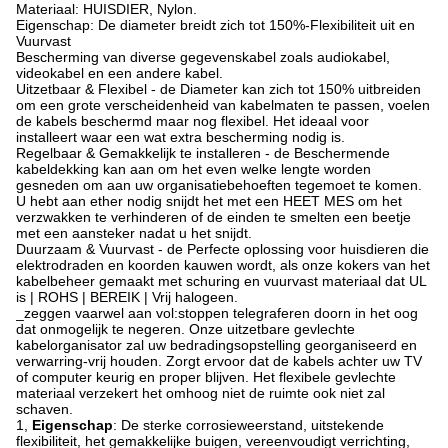
Materiaal: HUISDIER, Nylon.
Eigenschap: De diameter breidt zich tot 150%-Flexibiliteit uit en
Vuurvast
Bescherming van diverse gegevenskabel zoals audiokabel,
videokabel en een andere kabel.
Uitzetbaar & Flexibel - de Diameter kan zich tot 150% uitbreiden
om een grote verscheidenheid van kabelmaten te passen, voelen
de kabels beschermd maar nog flexibel. Het ideaal voor
installeert waar een wat extra bescherming nodig is.
Regelbaar & Gemakkelijk te installeren - de Beschermende
kabeldekking kan aan om het even welke lengte worden
gesneden om aan uw organisatiebehoeften tegemoet te komen.
U hebt aan ether nodig snijdt het met een HEET MES om het
verzwakken te verhinderen of de einden te smelten een beetje
met een aansteker nadat u het snijdt.
Duurzaam & Vuurvast - de Perfecte oplossing voor huisdieren die
elektrodraden en koorden kauwen wordt, als onze kokers van het
kabelbeheer gemaakt met schuring en vuurvast materiaal dat UL
is | ROHS | BEREIK | Vrij halogeen.
_zeggen vaarwel aan vol:stoppen telegraferen doorn in het oog
dat onmogelijk te negeren. Onze uitzetbare gevlechte
kabelorganisator zal uw bedradingsopstelling georganiseerd en
verwarring-vrij houden. Zorgt ervoor dat de kabels achter uw TV
of computer keurig en proper blijven. Het flexibele gevlechte
materiaal verzekert het omhoog niet de ruimte ook niet zal
schaven.
1,
Eigenschap
: De sterke corrosieweerstand, uitstekende
flexibiliteit, het gemakkelijke buigen, vereenvoudigt verrichting,