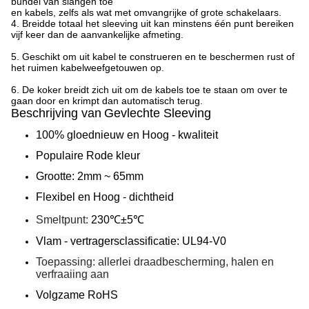
bundel van slangen toe
en kabels, zelfs als wat met omvangrijke of grote schakelaars.
4. Breidde totaal het sleeving uit kan minstens één punt bereiken
vijf keer dan de aanvankelijke afmeting.
5. Geschikt om uit kabel te construeren en te beschermen rust of
het ruimen kabelweefgetouwen op.
6. De koker breidt zich uit om de kabels toe te staan om over te
gaan door en krimpt dan automatisch terug.
Beschrijving van
Gevlechte Sleeving
100% gloednieuw en Hoog - kwaliteit
Populaire Rode kleur
Grootte: 2mm ~ 65mm
Flexibel en Hoog - dichtheid
Smeltpunt:
230℃±5℃
Vlam - vertragersclassificatie:
UL94-V0
Toepassing: allerlei draadbescherming, halen en
verfraaiing aan
Volgzame RoHS