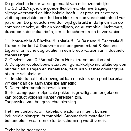
De gevlechte koker wordt gemaakt van milieuvriendelijke
HUISDIERENzijde, die goede flexibiliteit, vlamvertraging,
slijtageweerstand en hitteisolatie heeft. Het product heeft een
vlotte oppervlakte, een heldere kleur en een verscheidenheid van
patronen. De producten worden wijd gebruikt in de lijnen van de
computermacht, audio en videolijnen, de automobiel, luchtvaart,
draad en kabelindustrieën, om te beschermen en te verfraaien.
1. Lichtgewicht & Flexibel & Isolatie & UV Bestand & Decoratie &
Flame-retardant & Duurzame schuringsweerstand & Bestand
tegen chemische degradatie, in een brede waaier van industriële
toepassingen.
2. Gevlecht van 0.25mm/0.2mm Huisdierenmonofilament.
3. De open weefselbouw staat een gemakkelijke installatie op een
bundel van slangen en kabels toe, zelfs als wat met omvangrijke
of grote schakelaars.
4. Breidde totaal het sleeving uit kan minstens één punt bereiken
vijf keer dan de aanvankelijke afmeting.
5. De embleemdruk is beschikbaar.
6. Het aangepaste, Speciale pakket is gewillig aan toegelaten,
kan product volgens klantenvereisten zijn.
Toepassing van het gevlechte sleeving
Het heeft gebruikt om kabels, draaduitrustingen, buizen,
industriële slangen, Automobiel, Automatisch materiaal te
behandelen, waar een extra bescherming wordt vereist.
Technische gegevens: