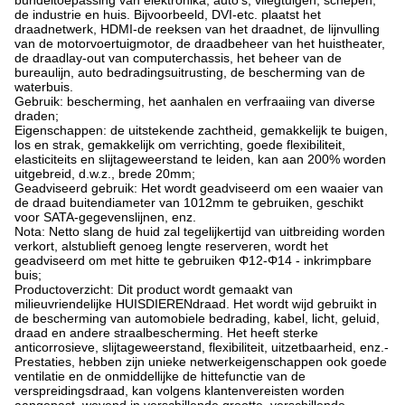
bundeltoepassing van elektronika, auto's, vliegtuigen, schepen,
de industrie en huis. Bijvoorbeeld, DVI-etc. plaatst het
draadnetwerk, HDMI-de reeksen van het draadnet, de lijnvulling
van de motorvoertuigmotor, de draadbeheer van het huistheater,
de draadlay-out van computerchassis, het beheer van de
bureaulijn, auto bedradingsuitrusting, de bescherming van de
waterbuis.
Gebruik: bescherming, het aanhalen en verfraaiing van diverse
draden;
Eigenschappen: de uitstekende zachtheid, gemakkelijk te buigen,
los en strak, gemakkelijk om verrichting, goede flexibiliteit,
elasticiteits en slijtageweerstand te leiden, kan aan 200% worden
uitgebreid, d.w.z., brede 20mm;
Geadviseerd gebruik: Het wordt geadviseerd om een waaier van
de draad buitendiameter van 1012mm te gebruiken, geschikt
voor SATA-gegevenslijnen, enz.
Nota: Netto slang de huid zal tegelijkertijd van uitbreiding worden
verkort, alstublieft genoeg lengte reserveren, wordt het
geadviseerd om met hitte te gebruiken Φ12-Φ14 - inkrimpbare
buis;
Productoverzicht: Dit product wordt gemaakt van
milieuvriendelijke HUISDIERENdraad. Het wordt wijd gebruikt in
de bescherming van automobiele bedrading, kabel, licht, geluid,
draad en andere straalbescherming. Het heeft sterke
anticorrosieve, slijtageweerstand, flexibiliteit, uitzetbaarheid, enz.-
Prestaties, hebben zijn unieke netwerkeigenschappen ook goede
ventilatie en de onmiddellijke de hittefunctie van de
verspreidingsdraad, kan volgens klantenvereisten worden