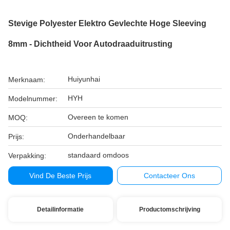
Stevige Polyester Elektro Gevlechte Hoge Sleeving
8mm - Dichtheid Voor Autodraaduitrusting
Huiyunhai
Merknaam:
HYH
Modelnummer:
Overeen te komen
MOQ:
Onderhandelbaar
Prijs:
standaard omdoos
Verpakking:
Vind De Beste Prijs
Contacteer Ons
Detailinformatie
Productomschrijving