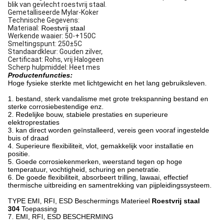
blik van gevlecht roestvrij staal.
Gemetalliseerde Mylar-Koker
Technische Gegevens:
Materiaal:
Roestvrij staal
Werkende waaier: 50-+150C
Smeltingspunt: 250±5C
Standaardkleur: Gouden zilver,
Certificaat: Rohs, vrij Halogeen
Scherp hulpmiddel: Heet mes
Productenfuncties:
Hoge fysieke sterkte met lichtgewicht en het lang gebruiksleven.
1. bestand, sterk vandalisme met grote trekspanning bestand en
sterke corrosiebestendige enz.
2. Redelijke bouw, stabiele prestaties en superieure
elektroprestaties
3. kan direct worden geïnstalleerd, vereis geen vooraf ingestelde
buis of draad
4. Superieure flexibiliteit, vlot, gemakkelijk voor installatie en
positie.
5. Goede corrosiekenmerken, weerstand tegen op hoge
temperatuur, vochtigheid, schuring en penetratie.
6. De goede flexibiliteit, absorbeert trilling, lawaai, effectief
thermische uitbreiding en samentrekking van pijpleidingssysteem.
TYPE EMI, RFI, ESD Beschermings Materieel
Roestvrij staal
304
Toepassing
7. EMI, RFI, ESD BESCHERMING