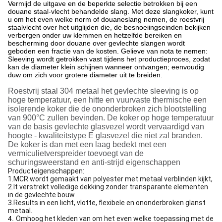
Vermijd de uitgave en de beperkte selectie betrokken bij een
douane staal-vlecht behandelde slang. Met deze slangkoker, kunt
u om het even welke norm of douaneslang nemen, de roestvrij
staalvlecht over het uitglijden die, de besnoeiingseinden bekijken
verbergen onder uw klemmen en hetzelfde bereiken en
bescherming door douane over gevlechte slangen wordt
geboden een fractie van de kosten. Gelieve van nota te nemen:
Sleeving wordt getrokken vast tijdens het productieproces, zodat
kan de diameter klein schijnen wanneer ontvangen; eenvoudig
duw om zich voor grotere diameter uit te breiden.
Roestvrij staal 304 metaal het gevlechte sleeving is op
hoge temperatuur, een hitte en vuurvaste thermische een
isolerende koker die de ononderbroken zich blootstelling
van 900°C zullen bevinden. De koker op hoge temperatuur
van de basis gevlechte glasvezel wordt vervaardigd van
hoogte - kwaliteitstype E glasvezel die niet zal branden.
De koker is dan met een laag bedekt met een
vermiculietverspreider toevoegt van de
schuringsweerstand en anti-strijd eigenschappen
Producteigenschappen:
1.MCR wordt gemaakt van polyester met metaal verblinden kijkt,
2.It verstrekt volledige dekking zonder transparante elementen
in de gevlechte bouw
3.Results in een licht, vlotte, flexibele en ononderbroken glanst
metaal.
4.
Omhoog het kleden van om het even welke toepassing met de