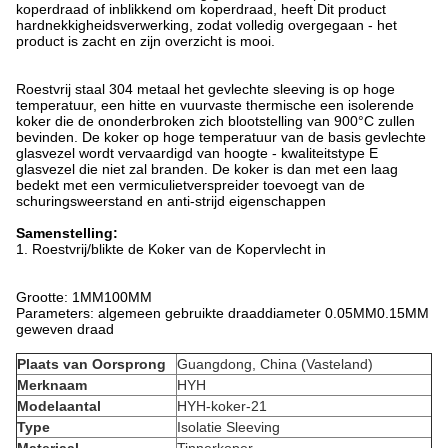
koperdraad of inblikkend om koperdraad, heeft Dit product
hardnekkigheidsverwerking, zodat volledig overgegaan - het
product is zacht en zijn overzicht is mooi.
Roestvrij staal 304 metaal het gevlechte sleeving is op hoge
temperatuur, een hitte en vuurvaste thermische een isolerende
koker die de ononderbroken zich blootstelling van 900°C zullen
bevinden. De koker op hoge temperatuur van de basis gevlechte
glasvezel wordt vervaardigd van hoogte - kwaliteitstype E
glasvezel die niet zal branden. De koker is dan met een laag
bedekt met een vermiculietverspreider toevoegt van de
schuringsweerstand en anti-strijd eigenschappen
Samenstelling:
1.
Roestvrij/blikte de Koker van de Kopervlecht in
Grootte: 1MM100MM
Parameters: algemeen gebruikte draaddiameter 0.05MM0.15MM
geweven draad
Plaats van Oorsprong
Guangdong, China (Vasteland)
Merknaam
HYH
Modelaantal
HYH-koker-21
Type
Isolatie Sleeving