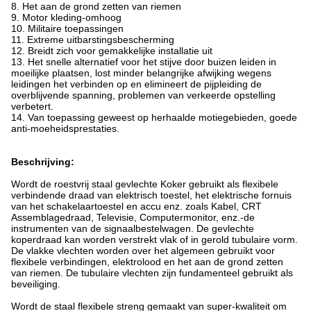
8. Het aan de grond zetten van riemen
9. Motor kleding-omhoog
10. Militaire toepassingen
11. Extreme uitbarstingsbescherming
12. Breidt zich voor gemakkelijke installatie uit
13. Het snelle alternatief voor het stijve door buizen leiden in
moeilijke plaatsen, lost minder belangrijke afwijking wegens
leidingen het verbinden op en elimineert de pijpleiding de
overblijvende spanning, problemen van verkeerde opstelling
verbetert.
14. Van toepassing geweest op herhaalde motiegebieden, goede
anti-moeheidsprestaties.
Beschrijving:
Wordt de roestvrij staal gevlechte Koker gebruikt als flexibele
verbindende draad van elektrisch toestel, het elektrische fornuis
van het schakelaartoestel en accu enz. zoals Kabel, CRT
Assemblagedraad, Televisie, Computermonitor, enz.-de
instrumenten van de signaalbestelwagen. De gevlechte
koperdraad kan worden verstrekt vlak of in gerold tubulaire vorm.
De vlakke vlechten worden over het algemeen gebruikt voor
flexibele verbindingen, elektrolood en het aan de grond zetten
van riemen. De tubulaire vlechten zijn fundamenteel gebruikt als
beveiliging.
Wordt de staal flexibele streng gemaakt van super-kwaliteit om