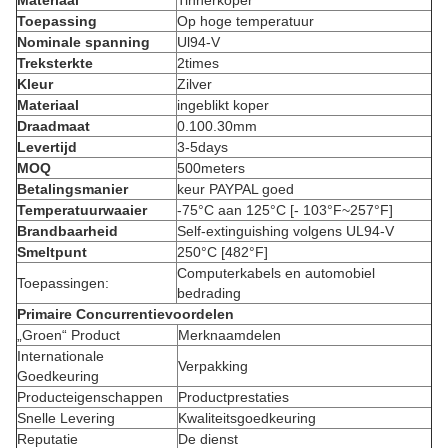
Materiaal
Tinnerkoper
Toepassing
Op hoge temperatuur
Nominale spanning
Ul94-V
Treksterkte
2times
Kleur
Zilver
Materiaal
ingeblikt koper
Draadmaat
0.100.30mm
Levertijd
3-5days
MOQ
500meters
Betalingsmanier
keur PAYPAL goed
Temperatuurwaaier
-75°C aan 125°C [- 103°F~257°F]
Brandbaarheid
Self-extinguishing volgens UL94-V
Smeltpunt
250°C [482°F]
Computerkabels en automobiel
Toepassingen:
bedrading
Primaire Concurrentievoordelen
„Groen“ Product
Merknaamdelen
Internationale
Verpakking
Goedkeuring
Producteigenschappen
Productprestaties
Snelle Levering
Kwaliteitsgoedkeuring
Reputatie
De dienst