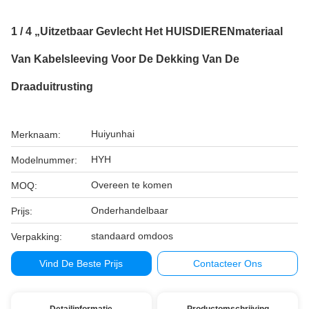
1 / 4 „Uitzetbaar Gevlecht Het HUISDIERENmateriaal
Van Kabelsleeving Voor De Dekking Van De
Draaduitrusting
Huiyunhai
Merknaam:
HYH
Modelnummer:
Overeen te komen
MOQ:
Onderhandelbaar
Prijs:
standaard omdoos
Verpakking:
Vind De Beste Prijs
Contacteer Ons