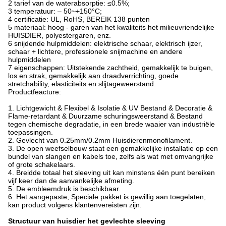
2 tarief van de waterabsorptie: ≤0.5%;
3 temperatuur: – 50~+150°C;
4 certificatie: UL, RoHS, BEREIK 138 punten
5 materiaal: hoog - garen van het kwaliteits het milieuvriendelijke
HUISDIER, polyestergaren, enz.
6 snijdende hulpmiddelen: elektrische schaar, elektrisch ijzer,
schaar + lichtere, professionele snijmachine en andere
hulpmiddelen
7 eigenschappen: Uitstekende zachtheid, gemakkelijk te buigen,
los en strak, gemakkelijk aan draadverrichting, goede
stretchability, elasticiteits en slijtageweerstand.
Productfeacture:
1. Lichtgewicht & Flexibel & Isolatie & UV Bestand & Decoratie &
Flame-retardant & Duurzame schuringsweerstand & Bestand
tegen chemische degradatie, in een brede waaier van industriële
toepassingen.
2. Gevlecht van 0.25mm/0.2mm Huisdierenmonofilament.
3. De open weefselbouw staat een gemakkelijke installatie op een
bundel van slangen en kabels toe, zelfs als wat met omvangrijke
of grote schakelaars.
4. Breidde totaal het sleeving uit kan minstens één punt bereiken
vijf keer dan de aanvankelijke afmeting.
5. De embleemdruk is beschikbaar.
6. Het aangepaste, Speciale pakket is gewillig aan toegelaten,
kan product volgens klantenvereisten zijn.
Structuur van huisdier het gevlechte sleeving