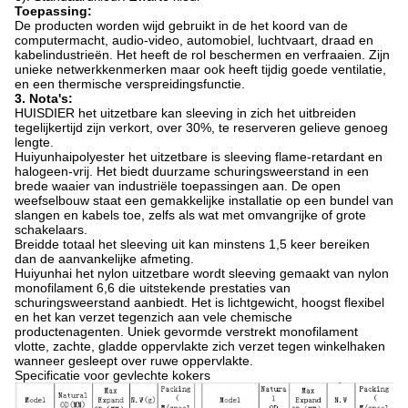
Toepassing:
De producten worden wijd gebruikt in de het koord van de
computermacht, audio-video, automobiel, luchtvaart, draad en
kabelindustrieën. Het heeft de rol beschermen en verfraaien. Zijn
unieke netwerkkenmerken maar ook heeft tijdig goede ventilatie,
en een thermische verspreidingsfunctie.
3. Nota's:
HUISDIER het uitzetbare kan sleeving in zich het uitbreiden
tegelijkertijd zijn verkort, over 30%, te reserveren gelieve genoeg
lengte.
Huiyunhaipolyester het uitzetbare is sleeving flame-retardant en
halogeen-vrij. Het biedt duurzame schuringsweerstand in een
brede waaier van industriële toepassingen aan. De open
weefselbouw staat een gemakkelijke installatie op een bundel van
slangen en kabels toe, zelfs als wat met omvangrijke of grote
schakelaars.
Breidde totaal het sleeving uit kan minstens 1,5 keer bereiken
dan de aanvankelijke afmeting.
Huiyunhai het nylon uitzetbare wordt sleeving gemaakt van nylon
monofilament 6,6 die uitstekende prestaties van
schuringsweerstand aanbiedt. Het is lichtgewicht, hoogst flexibel
en het kan verzet tegenzich aan vele chemische
productenagenten. Uniek gevormde verstrekt monofilament
vlotte, zachte, gladde oppervlakte zich verzet tegen winkelhaken
wanneer gesleept over ruwe oppervlakte.
Specificatie voor gevlechte kokers