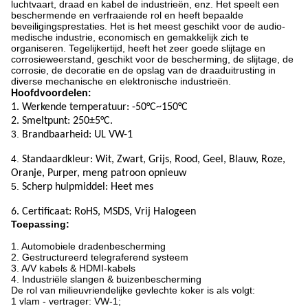
luchtvaart, draad en kabel de industrieën, enz. Het speelt een
beschermende en verfraaiende rol en heeft bepaalde
beveiligingsprestaties. Het is het meest geschikt voor de audio-
medische industrie, economisch en gemakkelijk zich te
organiseren. Tegelijkertijd, heeft het zeer goede slijtage en
corrosieweerstand, geschikt voor de bescherming, de slijtage, de
corrosie, de decoratie en de opslag van de draaduitrusting in
diverse mechanische en elektronische industrieën.
Hoofdvoordelen:
1. Werkende temperatuur: -50
°C~150°C
2. Smeltpunt: 250±5°C.
3.
Brandbaarheid: UL VW-1
4.
Standaardkleur: Wit, Zwart, Grijs, Rood, Geel, Blauw, Roze,
Oranje, Purper, meng patroon opnieuw
5.
Scherp hulpmiddel: Heet mes
6. Certificaat: RoHS, MSDS, Vrij Halogeen
Toepassing:
1. Automobiele dradenbescherming
2. Gestructureerd telegraferend systeem
3. A/V kabels & HDMI-kabels
4. Industriële slangen & buizenbescherming
De rol van milieuvriendelijke gevlechte koker is als volgt:
1 vlam - vertrager: VW-1;