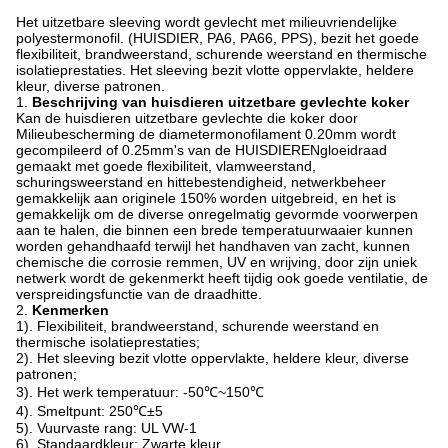
Het uitzetbare sleeving wordt gevlecht met milieuvriendelijke
polyestermonofil. (HUISDIER, PA6, PA66, PPS), bezit het goede
flexibiliteit, brandweerstand, schurende weerstand en thermische
isolatieprestaties. Het sleeving bezit vlotte oppervlakte, heldere
kleur, diverse patronen.
1.
Beschrijving van huisdieren uitzetbare gevlechte koker
Kan de huisdieren uitzetbare gevlechte die koker door
Milieubescherming de diametermonofilament 0.20mm wordt
gecompileerd of 0.25mm's van de HUISDIERENgloeidraad
gemaakt met goede flexibiliteit, vlamweerstand,
schuringsweerstand en hittebestendigheid, netwerkbeheer
gemakkelijk aan originele 150% worden uitgebreid, en het is
gemakkelijk om de diverse onregelmatig gevormde voorwerpen
aan te halen, die binnen een brede temperatuurwaaier kunnen
worden gehandhaafd terwijl het handhaven van zacht, kunnen
chemische die corrosie remmen, UV en wrijving, door zijn uniek
netwerk wordt de gekenmerkt heeft tijdig ook goede ventilatie, de
verspreidingsfunctie van de draadhitte.
2.
Kenmerken
1). Flexibiliteit, brandweerstand, schurende weerstand en
thermische isolatieprestaties;
2). Het sleeving bezit vlotte oppervlakte, heldere kleur, diverse
patronen;
3). Het werk temperatuur: -50℃~150℃
4). Smeltpunt: 250℃±5
5). Vuurvaste rang: UL VW-1
6). Standaardkleur: Zwarte kleur