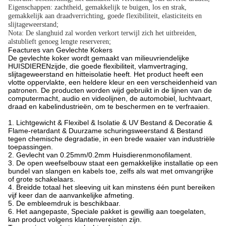
Eigenschappen: zachtheid, gemakkelijk te buigen, los en strak,
gemakkelijk aan draadverrichting, goede flexibiliteit, elasticiteits en
slijtageweerstand;
Nota: De slanghuid zal worden verkort terwijl zich het uitbreiden,
alstublieft genoeg lengte reserveren;
Feactures van Gevlechte Kokers
De gevlechte koker wordt gemaakt van milieuvriendelijke
HUISDIERENzijde, die goede flexibiliteit, vlamvertraging,
slijtageweerstand en hitteisolatie heeft. Het product heeft een
vlotte oppervlakte, een heldere kleur en een verscheidenheid van
patronen. De producten worden wijd gebruikt in de lijnen van de
computermacht, audio en videolijnen, de automobiel, luchtvaart,
draad en kabelindustrieën, om te beschermen en te verfraaien.
1. Lichtgewicht & Flexibel & Isolatie & UV Bestand & Decoratie &
Flame-retardant & Duurzame schuringsweerstand & Bestand
tegen chemische degradatie, in een brede waaier van industriële
toepassingen.
2. Gevlecht van 0.25mm/0.2mm Huisdierenmonofilament.
3. De open weefselbouw staat een gemakkelijke installatie op een
bundel van slangen en kabels toe, zelfs als wat met omvangrijke
of grote schakelaars.
4. Breidde totaal het sleeving uit kan minstens één punt bereiken
vijf keer dan de aanvankelijke afmeting.
5. De embleemdruk is beschikbaar.
6. Het aangepaste, Speciale pakket is gewillig aan toegelaten,
kan product volgens klantenvereisten zijn.