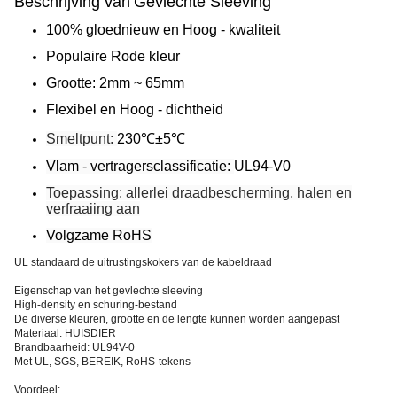
Beschrijving van
Gevlechte Sleeving
100% gloednieuw en Hoog - kwaliteit
Populaire Rode kleur
Grootte: 2mm ~ 65mm
Flexibel en Hoog - dichtheid
Smeltpunt:
230℃±5℃
Vlam - vertragersclassificatie:
UL94-V0
Toepassing: allerlei draadbescherming, halen en
verfraaiing aan
Volgzame RoHS
UL standaard de uitrustingskokers van de kabeldraad
Eigenschap van het gevlechte sleeving
High-density en schuring-bestand
De diverse kleuren, grootte en de lengte kunnen worden aangepast
Materiaal: HUISDIER
Brandbaarheid: UL94V-0
Met UL, SGS, BEREIK, RoHS-tekens
Voordeel: