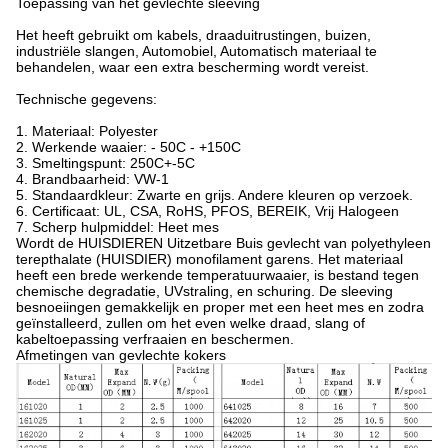
Toepassing van het gevlechte sleeving
Het heeft gebruikt om kabels, draaduitrustingen, buizen,
industriële slangen, Automobiel, Automatisch materiaal te
behandelen, waar een extra bescherming wordt vereist.
Technische gegevens:
1. Materiaal: Polyester
2. Werkende waaier: - 50C - +150C
3. Smeltingspunt: 250C+-5C
4. Brandbaarheid: VW-1
5. Standaardkleur: Zwarte en grijs. Andere kleuren op verzoek.
6. Certificaat: UL, CSA, RoHS, PFOS, BEREIK, Vrij Halogeen
7. Scherp hulpmiddel: Heet mes
Wordt de HUISDIEREN Uitzetbare Buis gevlecht van polyethyleen
terepthalate (HUISDIER) monofilament garens. Het materiaal
heeft een brede werkende temperatuurwaaier, is bestand tegen
chemische degradatie, UVstraling, en schuring. De sleeving
besnoeiingen gemakkelijk en proper met een heet mes en zodra
geïnstalleerd, zullen om het even welke draad, slang of
kabeltoepassing verfraaien en beschermen.
Afmetingen van gevlechte kokers