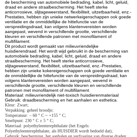
de bescherming van automobiele bedrading, kabel, licht, geluid,
draad en andere straalbescherming. Het heeft sterke
anticorrosieve, slijtageweerstand, flexibiliteit, uitzetbaarheid, enz.-
Prestaties, hebben zijn unieke netwerkeigenschappen ook goede
ventilatie en de onmiddellijke de hittefunctie van de
verspreidingsdraad, kan volgens klantenvereisten worden
aangepast, wevend in verschillende grootte, verschillende
kleuren en verschillende patronen met monofilament of
multifilament.
Dit product wordt gemaakt van milieuvriendelijke
huisdierendraad. Het wordt wijd gebruikt in de bescherming van
automobiele bedrading, kabel, licht, geluid, draad en andere
straalbescherming. Het heeft sterke anticorrosieve,
slijtageweerstand, flexibiliteit, uitzetbaarheid, enz.-Prestaties,
hebben zijn unieke kokereigenschappen ook goede ventilatie en
de onmiddellijke de hittefunctie van de verspreidingsdraad, kan
volgens klantenvereisten worden aangepast, wevend in
verschillende grootte, verschillende kleuren en verschillende
patronen met monofilament of multifilament.
Materiaal: milieuvriendelijk niet-toxisch huisdierenmateriaal
Gebruik: draadbescherming en het aanhalen en esthetica.
Kleur: Zwart;
Verpakking: geheel broodje;
Temperatuur: – 60 ° C ~ +155 ° C;
Smeltpunt: 230 ° C ± 5 ° C;
Materiaal: polyethyleenterephthalate (het Engels:
Polyethyleenterephthalate, als HUISDIER wordt bedoeld dat);
Gebruik: bescherming, het aanhalen en verfraaiing van diverse draden;