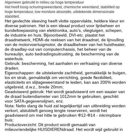
Algemeen gebruikt in milieu op hoge temperatuur
Het heeft hoog-schuringsweerstand, chemische weerstand, stabiliteit op
hoge temperatuur, low-moisture absorptie, uitstekende dimensionale
stabiliteit.
Het gevlechte sleeving heeft vlotte oppervlakte, heldere kleur en
diverse patronen. Het is een ideaal product voor lijnbeheer en
bundeltoepassing van elektronika, auto's, vliegtuigen, schepen,
de industrie en huis. Bijvoorbeeld, DVI-etc. plaatst het
draadnetwerk, HDMI-de reeksen van het draadnet, de lijnvulling
van de motorvoertuigmotor, de draadbeheer van het huistheater,
de draadlay-out van computerchassis, het beheer van de
bureaulijn, auto bedradingsuitrusting, de bescherming van de
waterbuis.
Gebruik: bescherming, het aanhalen en verfraaiing van diverse
draden;
Eigenschappen: de uitstekende zachtheid, gemakkelijk te buigen,
los en strak, gemakkelijk om verrichting, goede flexibiliteit,
elasticiteits en slijtageweerstand te leiden, kan aan 200% worden
uitgebreid, d.w.z., brede 20mm;
Geadviseerd gebruik: Het wordt geadviseerd om een waaier van
de draad buitendiameter van 1012mm te gebruiken, geschikt
voor SATA-gegevenslijnen, enz.
Nota: Netto slang de huid zal tegelijkertijd van uitbreiding worden
verkort, alstublieft genoeg lengte reserveren, wordt het
geadviseerd om met hitte te gebruiken Φ12-Φ14 - inkrimpbare
buis;
Productoverzicht: Dit product wordt gemaakt van
milieuvriendelijke HUISDIERENdraad. Het wordt wijd gebruikt in