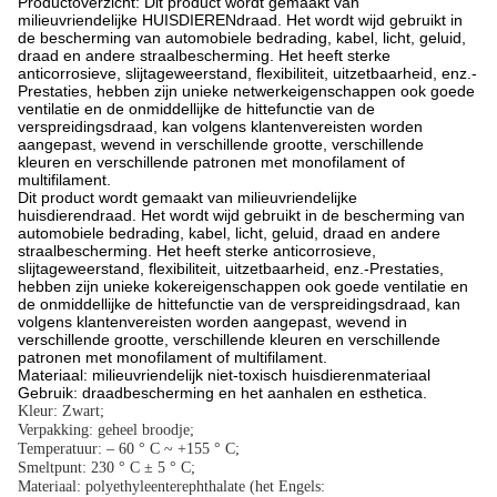
Productoverzicht: Dit product wordt gemaakt van
milieuvriendelijke HUISDIERENdraad. Het wordt wijd gebruikt in
de bescherming van automobiele bedrading, kabel, licht, geluid,
draad en andere straalbescherming. Het heeft sterke
anticorrosieve, slijtageweerstand, flexibiliteit, uitzetbaarheid, enz.-
Prestaties, hebben zijn unieke netwerkeigenschappen ook goede
ventilatie en de onmiddellijke de hittefunctie van de
verspreidingsdraad, kan volgens klantenvereisten worden
aangepast, wevend in verschillende grootte, verschillende
kleuren en verschillende patronen met monofilament of
multifilament.
Dit product wordt gemaakt van milieuvriendelijke
huisdierendraad. Het wordt wijd gebruikt in de bescherming van
automobiele bedrading, kabel, licht, geluid, draad en andere
straalbescherming. Het heeft sterke anticorrosieve,
slijtageweerstand, flexibiliteit, uitzetbaarheid, enz.-Prestaties,
hebben zijn unieke kokereigenschappen ook goede ventilatie en
de onmiddellijke de hittefunctie van de verspreidingsdraad, kan
volgens klantenvereisten worden aangepast, wevend in
verschillende grootte, verschillende kleuren en verschillende
patronen met monofilament of multifilament.
Materiaal: milieuvriendelijk niet-toxisch huisdierenmateriaal
Gebruik: draadbescherming en het aanhalen en esthetica.
Kleur: Zwart;
Verpakking: geheel broodje;
Temperatuur: – 60 ° C ~ +155 ° C;
Smeltpunt: 230 ° C ± 5 ° C;
Materiaal: polyethyleenterephthalate (het Engels: