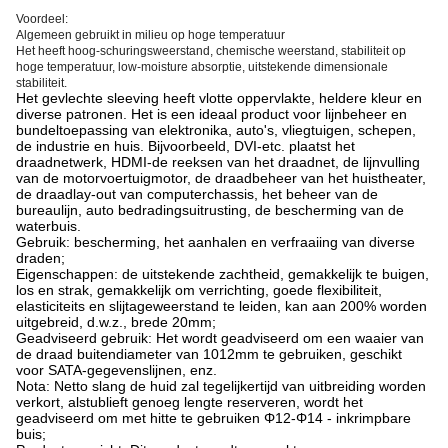
Voordeel:
Algemeen gebruikt in milieu op hoge temperatuur
Het heeft hoog-schuringsweerstand, chemische weerstand, stabiliteit op
hoge temperatuur, low-moisture absorptie, uitstekende dimensionale
stabiliteit.
Het gevlechte sleeving heeft vlotte oppervlakte, heldere kleur en
diverse patronen. Het is een ideaal product voor lijnbeheer en
bundeltoepassing van elektronika, auto's, vliegtuigen, schepen,
de industrie en huis. Bijvoorbeeld, DVI-etc. plaatst het
draadnetwerk, HDMI-de reeksen van het draadnet, de lijnvulling
van de motorvoertuigmotor, de draadbeheer van het huistheater,
de draadlay-out van computerchassis, het beheer van de
bureaulijn, auto bedradingsuitrusting, de bescherming van de
waterbuis.
Gebruik: bescherming, het aanhalen en verfraaiing van diverse
draden;
Eigenschappen: de uitstekende zachtheid, gemakkelijk te buigen,
los en strak, gemakkelijk om verrichting, goede flexibiliteit,
elasticiteits en slijtageweerstand te leiden, kan aan 200% worden
uitgebreid, d.w.z., brede 20mm;
Geadviseerd gebruik: Het wordt geadviseerd om een waaier van
de draad buitendiameter van 1012mm te gebruiken, geschikt
voor SATA-gegevenslijnen, enz.
Nota: Netto slang de huid zal tegelijkertijd van uitbreiding worden
verkort, alstublieft genoeg lengte reserveren, wordt het
geadviseerd om met hitte te gebruiken Φ12-Φ14 - inkrimpbare
buis;