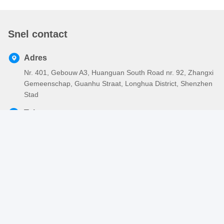
Snel contact
Adres
Nr. 401, Gebouw A3, Huanguan South Road nr. 92, Zhangxi
Gemeenschap, Guanhu Straat, Longhua District, Shenzhen
Stad
Tel.
86-755-2803-2656
E-mail
sales@huiyunhai.com
Privacybeleid
|
Sitemap
| De Goede Kwaliteit van China Elektro