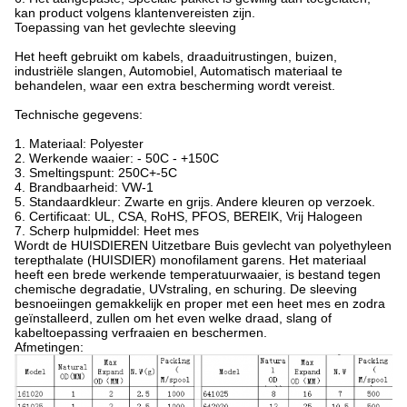
kan product volgens klantenvereisten zijn.
Toepassing van het gevlechte sleeving
Het heeft gebruikt om kabels, draaduitrustingen, buizen,
industriële slangen, Automobiel, Automatisch materiaal te
behandelen, waar een extra bescherming wordt vereist.
Technische gegevens:
1. Materiaal: Polyester
2. Werkende waaier: - 50C - +150C
3. Smeltingspunt: 250C+-5C
4. Brandbaarheid: VW-1
5. Standaardkleur: Zwarte en grijs. Andere kleuren op verzoek.
6. Certificaat: UL, CSA, RoHS, PFOS, BEREIK, Vrij Halogeen
7. Scherp hulpmiddel: Heet mes
Wordt de HUISDIEREN Uitzetbare Buis gevlecht van polyethyleen
terepthalate (HUISDIER) monofilament garens. Het materiaal
heeft een brede werkende temperatuurwaaier, is bestand tegen
chemische degradatie, UVstraling, en schuring. De sleeving
besnoeiingen gemakkelijk en proper met een heet mes en zodra
geïnstalleerd, zullen om het even welke draad, slang of
kabeltoepassing verfraaien en beschermen.
Afmetingen: