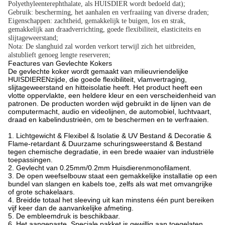
Polyethyleenterephthalate, als HUISDIER wordt bedoeld dat);
Gebruik: bescherming, het aanhalen en verfraaiing van diverse draden;
Eigenschappen: zachtheid, gemakkelijk te buigen, los en strak,
gemakkelijk aan draadverrichting, goede flexibiliteit, elasticiteits en
slijtageweerstand;
Nota: De slanghuid zal worden verkort terwijl zich het uitbreiden,
alstublieft genoeg lengte reserveren;
Feactures van Gevlechte Kokers
De gevlechte koker wordt gemaakt van milieuvriendelijke
HUISDIERENzijde, die goede flexibiliteit, vlamvertraging,
slijtageweerstand en hitteisolatie heeft. Het product heeft een
vlotte oppervlakte, een heldere kleur en een verscheidenheid van
patronen. De producten worden wijd gebruikt in de lijnen van de
computermacht, audio en videolijnen, de automobiel, luchtvaart,
draad en kabelindustrieën, om te beschermen en te verfraaien.
1. Lichtgewicht & Flexibel & Isolatie & UV Bestand & Decoratie &
Flame-retardant & Duurzame schuringsweerstand & Bestand
tegen chemische degradatie, in een brede waaier van industriële
toepassingen.
2. Gevlecht van 0.25mm/0.2mm Huisdierenmonofilament.
3. De open weefselbouw staat een gemakkelijke installatie op een
bundel van slangen en kabels toe, zelfs als wat met omvangrijke
of grote schakelaars.
4. Breidde totaal het sleeving uit kan minstens één punt bereiken
vijf keer dan de aanvankelijke afmeting.
5. De embleemdruk is beschikbaar.
6. Het aangepaste, Speciale pakket is gewillig aan toegelaten,