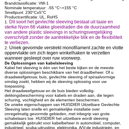
Brandclassificatie: VW-1
Nominale temperatuur: -55 °C~+155 °C
Smeltpunt: 230°C±5°C
Productcertificatie: UL, RoHS
Dit soort het gevlechte sleeving bestaat uit taaie en
1.
sterke Nyon 66 vlakke gloeidraden die de duurzaamheid
van andere plastic sleevings in schuringsvergelijking
overschrijdt zonder de aantrekkelijke blik en de flexibiliteit
te verliezen.
Uniek gevormde verstrekt monofilament zachte en vlotte
2.
oppervlakte om zich tegen winkelhaken te verzetten
wanneer gesleept over ruw voorwerp.
De Oplossingen van kabelsleeving
Kabel het sleeving is één van het beste kijken en de meeste
diverse oplossingen beschikbare van het draadbeheer. Of u
draadweefgetouw, buis, gevlechte sleeving of spiraalvormige
omslag zoekt, hebben wij de sleeving oplossing voor uw
toepassing.
Het draadweefgetouw en de buis bieden volledig-
dekkingsbescherming voor kabels en draden aan, die tegen
schuring, vochtigheid en de elementen beschermen.
De unieke eigenschappen van HUISDIER Uitzetbare Gevlechte
Sleeving laten snelle en gemakkelijke installatie over
onregelmatig gevormde gebieden, met inbegrip van grote
schakelaars toe. HUISDIER het uitzetbare wordt sleeving
gemakkelijk gebruikt voor kabelbeheer in automobiel, computer,
industrieel, scuba-uitrusting, elektronika, A/V-de industrieën, en