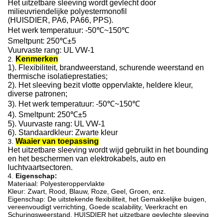
Het uitzetbare sleeving wordt gevlecht door
milieuvriendelijke polyestermonofil
(HUISDIER, PA6, PA66, PPS)
.
Het werk temperatuur: -50℃~150℃
Smeltpunt: 250℃±5
Vuurvaste rang: UL VW-1
Kenmerken
2.
1).
Flexibiliteit
, brandweerstand, schurende weerstand en
thermische isolatieprestaties
;
2). Het sleeving bezit vlotte oppervlakte, heldere kleur,
diverse patronen
;
3).
Het werk temperatuur: -50℃~150℃
4).
Smeltpunt: 250℃±5
5).
Vuurvaste rang: UL VW-1
6). Standaardkleur: Zwarte kleur
Waaier van toepassing
3.
Het uitzetbare sleeving wordt wijd gebruikt in het bounding
en het beschermen van elektrokabels, auto en
luchtvaartsectoren.
4.
Eigenschap:
Materiaal: Polyesteroppervlakte
Kleur: Zwart, Rood, Blauw, Roze, Geel, Groen, enz.
Eigenschap: De uitstekende flexibiliteit, het Gemakkelijke buigen,
vereenvoudigt verrichting, Goede scalability, Veerkracht en
Schuringsweerstand. HUISDIER het uitzetbare gevlechte sleeving