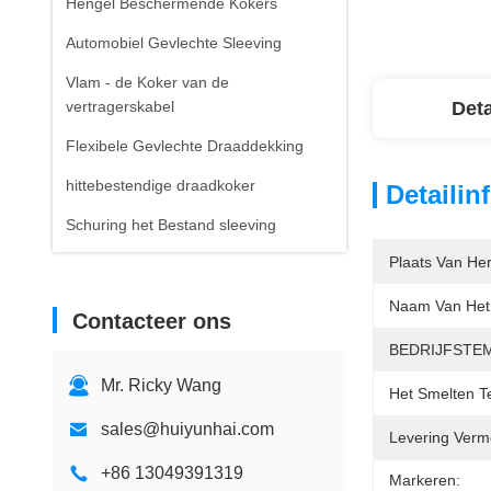
Hengel Beschermende Kokers
Automobiel Gevlechte Sleeving
Vlam - de Koker van de
vertragerskabel
Deta
Flexibele Gevlechte Draaddekking
hittebestendige draadkoker
Detailin
Schuring het Bestand sleeving
Plaats Van He
Naam Van Het 
Contacteer ons
BEDRIJFSTE
Mr. Ricky Wang
Het Smelten T
sales@huiyunhai.com
Levering Verm
+86 13049391319
Markeren: