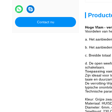
Product
Contact nu
Hoge Vlam - ver
Voordelen van het
a. Het aanbieden
b. Het aanbieden 
c. Breidde totaal
d. De open weefs
schakelaars.
Toepassing van 
Zijn ideaal voor
taaie en duurza
De verrotting-Vri
typische onontvl
Technische para
Kleur: Grijze zwa
Materiaal: HUIS
Diameter: 6mm,
Smeltpunt: 230 C