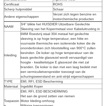
Certificaat
ROHS
Scherp hulpmiddel
Schaar
Verzet zich tegen benzine en
Andere eigenschappen
motorchemische producten
3/4“ blikte het HUISDIER Uitzetbare Gevlechte
NAAM
Sleeving van het Kopermetaal voor Kabeluitrusting in
6MM Roestvrij staal 304 metaal het gevlechte
sleeving is op hoge temperatuur, een hitte en
vuurvaste thermische een isolerende koker die de
ononderbroken zich blootstelling van 900°C zullen
bevinden. De koker op hoge temperatuur van de
Inleiding
basis gevlechte glasvezel wordt vervaardigd van
hoogte - kwaliteitstype E glasvezel die niet zal
branden. De koker is dan met een laag bedekt met
een vermiculietverspreider toevoegt van de
schuringsweerstand en anti-strijd eigenschappen
TYPE
EMI, RFI, ESD Bescherming
Materiaal
Ingeblikt Koper
EMI, RFI, ESD BESCHERMING
Het aan de grond zetten van riemen
Toepassin
Motor kleding-omhoog
g
Militaire toepassingen