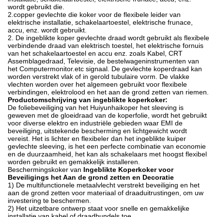
wordt gebruikt die.
2.copper gevlechte die koker voor de flexibele leider van
elektrische installatie, schakelaartoestel, elektrische frunace,
accu, enz. wordt gebruikt.
2.
De ingeblikte koper gevlechte draad wordt gebruikt als flexibele
verbindende draad van elektrisch toestel, het elektrische fornuis
van het schakelaartoestel en accu enz. zoals Kabel, CRT
Assemblagedraad, Televisie, de bestelwageninstrumenten van
het Computermonitor.etc signaal. De gevlechte koperdraad kan
worden verstrekt vlak of in gerold tubulaire vorm. De vlakke
vlechten worden over het algemeen gebruikt voor flexibele
verbindingen, elektrolood en het aan de grond zetten van riemen.
Productomschrijving van ingeblikte koperkoker:
De foliebeveiliging van het Huiyunhaikoper het sleeving is
geweven met de gloeidraad van de koperfolie, wordt het gebruikt
voor diverse elektro en industriële gebieden waar EMI de
beveiliging, uitstekende bescherming en lichtgewicht wordt
vereist. Het is lichter en flexibeler dan het ingeblikte kuiper
gevlechte sleeving, is het een perfecte combinatie van economie
en de duurzaamheid, het kan als schakelaars met hoogst flexibel
worden gebruikt en gemakkelijk installeren.
Beschermingskoker van
Ingeblikte Koperkoker voor
Beveiligings het Aan de grond zetten en Decoratie
1) De multifunctionele metaalvlecht verstrekt beveiliging en het
aan de grond zetten voor materiaal of draaduitrustingen, om uw
investering te beschermen.
2) Het uitzetbare ontwerp staat voor snelle en gemakkelijke
installatie van kabel of draadbundels toe