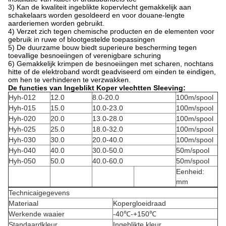
3) Kan de kwaliteit ingeblikte kopervlecht gemakkelijk aan
schakelaars worden gesoldeerd en voor douane-lengte
aarderiemen worden gebruikt.
4) Verzet zich tegen chemische producten en de elementen voor
gebruik in ruwe of blootgestelde toepassingen
5) De duurzame bouw biedt superieure bescherming tegen
toevallige besnoeiingen of verenigbare schuring
6) Gemakkelijk krimpen de besnoeiingen met scharen, nochtans
hitte of de elektroband wordt geadviseerd om einden te eindigen,
om hen te verhinderen te verzwakken.
De functies van Ingeblikt Koper vlechtten Sleeving:
Hyh-012
12.0
8.0-20.0
100m/spool
Hyh-015
15.0
10.0-23.0
100m/spool
Hyh-020
20.0
13.0-28.0
100m/spool
Hyh-025
25.0
18.0-32.0
100m/spool
Hyh-030
30.0
20.0-40.0
100m/spool
Hyh-040
40.0
30.0-50.0
50m/spool
Hyh-050
50.0
40.0-60.0
50m/spool
Eenheid:
mm
Technicaigegevens
Materiaal
Kopergloeidraad
Werkende waaier
-40℃-+150℃
Standaardkleur
Ingeblikte kleur