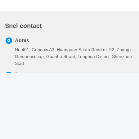
Snel contact
Adres
Nr. 401, Gebouw A3, Huanguan South Road nr. 92, Zhangxi
Gemeenschap, Guanhu Straat, Longhua District, Shenzhen
Stad
Tel.
86-755-2803-2656
E-mail
sales@huiyunhai.com
Privacybeleid
|
Sitemap
| De Goede Kwaliteit van China Elektro