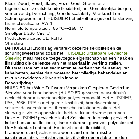
Kleur: Zwart, Rood, Blauw, Roze, Geel, Groen, enz.
Eigenschap: De uitstekende flexibiliteit, het Gemakkelijke buigen,
vereenvoudigt verrichting, Goede scalability, Veerkracht
en
Schuringsweerstand. HUISDIER het uitzetbare gevlechte sleeving
Brandclassificatie:
VW-1
Nominale temperatuur
:
-55 °C~+155 °C
Smeltpunt: 230
°C±5°C
Productcertificatie:
UL, RoHS
Structuur
De HUISDIERENomslag verstrekt dezelfde flexibiliteit en de
schuringsweerstand zoals het
HUISDIER Uitzetbare Gevlechte
Sleeving
maar met de toegevoegde eigenschap van een haak en
lijnsluiting die de lengte van het materiaal in werking stellen.
Dit staat u toe om aan segmenten te werken van de aanleg van
kabelnetten, eerder dan moetend het volledige behandelen en
re-run verwijderen elk van zijn inhoud
Beschrijving:
HUISDIER
het Witte Zelf wordt Verpakken Gespleten Gevlechte
Sleeving
voor kabelbeheer (HUISDIER geweven netwerkbuis)
gevlecht door milieuvriendelijke polyestermonofil. Het HUISDIER,
PA6, PA66, PPS is met goede flexibiliteit, brandweerstand,
schurende weerstand en thermische isolatieprestaties. Het
sleeving is vlotte oppervlakte, heldere kleur, diverse patronen.
Deze HUISDIER gevlechte kabel Zelf sluitende omslag gevlechte
koker bestaat uit flexibele, flame-retardant geweven polyester dat
RoHS stantard ontmoet. Het bezit goede flexibiliteit,
brandweerstand, schurende weerstand en thermische
isolatieprestaties. Het sleeving bezit vlotte oppervlakte, heldere