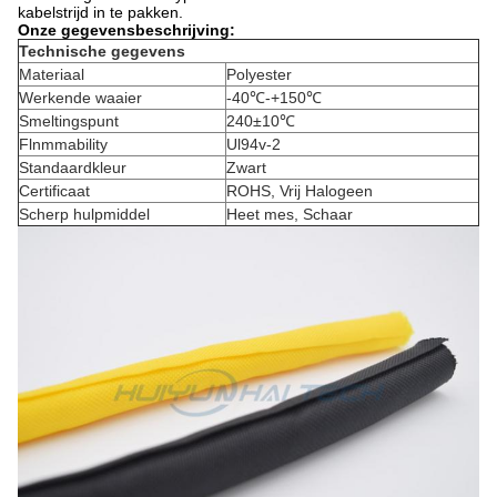
kabelstrijd in te pakken.
Onze gegevensbeschrijving:
Technische gegevens
Materiaal
Polyester
Werkende waaier
-40℃-+150℃
Smeltingspunt
240±10℃
Flnmmability
Ul94v-2
Standaardkleur
Zwart
Certificaat
ROHS, Vrij Halogeen
Scherp hulpmiddel
Heet mes, Schaar