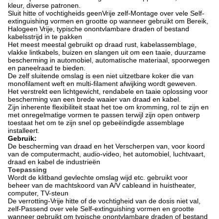
kleur, diverse patronen.
Sluit hitte of vochtigheids geenVrije zelf-Montage over vele Self-
extinguishing vormen en grootte op wanneer gebruikt om Bereik,
Halogeen Vrije, typische onontvlambare draden of bestand
kabelsstrijd in te pakken
Het meest meestal gebruikt op draad rust, kabelassemblage,
vlakke lintkabels, buizen en slangen uit om een taaie, duurzame
bescherming in automobiel, automatische materiaal, spoorwegen
en paneelraad te bieden.
De zelf sluitende omslag is een niet uitzetbare koker die van
monofilament weft en multi-filament afwijking wordt geweven.
Het verstrekt een lichtgewicht, rendabele en taaie oplossing voor
bescherming van een brede waaier van draad en kabel.
Zijn inherente flexibiliteit staat het toe om kromming, rol te zijn en
met onregelmatige vormen te passen terwijl zijn open ontwerp
toestaat het om te zijn snel op gebeëindigde assemblage
installeert.
Gebruik:
De bescherming van draad en het Verscherpen van, voor koord
van de computermacht, audio-video, het automobiel, luchtvaart,
draad en kabel de industrieën
Toepassing
Wordt de klitband gevlechte omslag wijd etc. gebruikt voor
beheer van de machtskoord van A/V cableand in huistheater,
computer, TV-steun
De verrotting-Vrije hitte of de vochtigheid van de dosis niet val,
zelf-Passend over vele Self-extinguishing vormen en grootte
wanneer gebruikt om typische onontvlambare draden of bestand