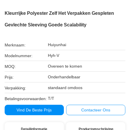
Kleurrijke Polyester Zelf Het Verpakken Gespleten
Gevlechte Sleeving Goede Scalability
Huiyunhai
Merknaam:
Hyh-V
Modelnummer:
Overeen te komen
MOQ:
Onderhandelbaar
Prijs:
standaard omdoos
Verpakking:
T/T
Betalingsvoorwaarden:
Vind De Beste Prijs
Contacteer Ons
Detailinformatie
Productomschrijving