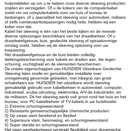
hulpmiddelen op om u te helpen onze diverse sleeving producten
snijden en verzegelen. Of u de kokers van de computerkabel
zoekt om uw computerkabels voor uw huis of bureau te
bedwingen, of u specialiteit het sleeving voor automobiel, militaire
of zelfs ruimtevaarttoepassingen nodig hebt, hebben wij een
koker voor dat.
Kabel het sleeving is één van het beste kijken en de meeste
diverse oplossingen beschikbare van het draadbeheer. Of u
draadweefgetouw, buis, gevlechte sleeving of spiraalvormige
omslag zoekt, hebben wij de sleeving oplossing voor uw
toepassing.
Het draadweefgetouw en de buis bieden volledig-
dekkingsbescherming voor kabels en draden aan, die tegen
schuring, vochtigheid en de elementen beschermen.
De unieke eigenschappen van HUISDIER Uitzetbare Gevlechte
Sleeving laten snelle en gemakkelijke installatie over
onregelmatig gevormde gebieden, met inbegrip van grote
schakelaars toe. HUISDIER het uitzetbare wordt sleeving
gemakkelijk gebruikt voor kabelbeheer in automobiel, computer,
industrieel, scuba-uitrusting, elektronika, A/V-de industrieën, en
de militairen. Dit het sleeving werkt ook groot rond het huis en het
bureau, voor PC-kabelbeheer of TV-kabels in uw huistheater.
1) Extreme schuringsweerstand
2) Resistants gemeenschappelijke chemische producten
3) Op zwaar werk berekend en flexibel
4) Superieure vlam, besnoeiing, en schuringsweerstand
5) Super sterkte en schuringsweerstand
Het open weefselontwerp verstrekt flexibiliteit voor dynamische