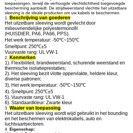
toepassingen, terwijl de verhoogde vlechtdichtheid toegevoegde
bescherming aanbiedt. De strijdweerstand vlechtte het uitzetbare
sleeving is de ideale producten om uw kabels te beschermen.
Beschrijving van goederen
1.
Het uitzetbare sleeving wordt gevlecht door
milieuvriendelijke polyestermonofil
(HUISDIER, PA6, PA66, PPS)
.
Het werk temperatuur: -50℃~150℃
Smeltpunt: 250℃±5
Vuurvaste rang: UL VW-1
Kenmerken
2.
1).
Flexibiliteit
, brandweerstand, schurende weerstand en
thermische isolatieprestaties
;
2). Het sleeving bezit vlotte oppervlakte, heldere kleur,
diverse patronen
;
3).
Het werk temperatuur: -50℃~150℃
4).
Smeltpunt: 250℃±5
5).
Vuurvaste rang: UL VW-1
6). Standaardkleur: Zwarte kleur
Waaier van toepassing
3.
Het uitzetbare sleeving wordt wijd gebruikt in het bounding
en het beschermen van elektrokabels, auto en
luchtvaartsectoren.
4.
Eigenschap: