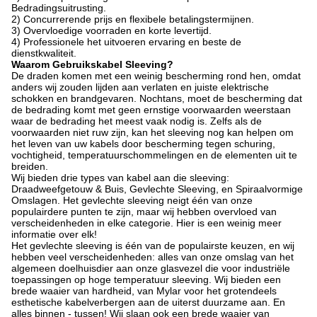
Bedradingsuitrusting.
2) Concurrerende prijs en flexibele betalingstermijnen.
3) Overvloedige voorraden en korte levertijd.
4) Professionele het uitvoeren ervaring en beste de
dienstkwaliteit.
Waarom Gebruikskabel Sleeving?
De draden komen met een weinig bescherming rond hen, omdat
anders wij zouden lijden aan verlaten en juiste elektrische
schokken en brandgevaren. Nochtans, moet de bescherming dat
de bedrading komt met geen ernstige voorwaarden weerstaan
waar de bedrading het meest vaak nodig is. Zelfs als de
voorwaarden niet ruw zijn, kan het sleeving nog kan helpen om
het leven van uw kabels door bescherming tegen schuring,
vochtigheid, temperatuurschommelingen en de elementen uit te
breiden.
Wij bieden drie types van kabel aan die sleeving:
Draadweefgetouw & Buis, Gevlechte Sleeving, en Spiraalvormige
Omslagen. Het gevlechte sleeving neigt één van onze
populairdere punten te zijn, maar wij hebben overvloed van
verscheidenheden in elke categorie. Hier is een weinig meer
informatie over elk!
Het gevlechte sleeving is één van de populairste keuzen, en wij
hebben veel verscheidenheden: alles van onze omslag van het
algemeen doelhuisdier aan onze glasvezel die voor industriële
toepassingen op hoge temperatuur sleeving. Wij bieden een
brede waaier van hardheid, van Mylar voor het grotendeels
esthetische kabelverbergen aan de uiterst duurzame aan. En
alles binnen - tussen! Wij slaan ook een brede waaier van