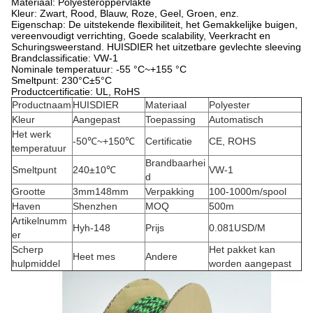
Materiaal: Polyesteroppervlakte
Kleur: Zwart, Rood, Blauw, Roze, Geel, Groen, enz.
Eigenschap: De uitstekende flexibiliteit, het Gemakkelijke buigen,
vereenvoudigt verrichting, Goede scalability, Veerkracht en
Schuringsweerstand. HUISDIER het uitzetbare gevlechte sleeving
Brandclassificatie: VW-1
Nominale temperatuur: -55 °C~+155 °C
Smeltpunt: 230°C±5°C
Productcertificatie: UL, RoHS
Productnaam
HUISDIER
Materiaal
Polyester
Kleur
Aangepast
Toepassing
Automatisch
Het werk
-50℃~+150℃
Certificatie
CE, ROHS
temperatuur
Brandbaarhei
Smeltpunt
240±10℃
VW-1
d
Grootte
3mm148mm
Verpakking
100-1000m/spool
Haven
Shenzhen
MOQ
500m
Artikelnumm
Hyh-148
Prijs
0.081USD/M
er
Scherp
Het pakket kan
Heet mes
Andere
hulpmiddel
worden aangepast