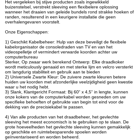
Het vergeleken bij stijve producten zoals ingewikkeld
buizenstelsel, verstrekt sleeving een flexibelere oplossing
wanneer het draaien van geleide bundels rond strakke hoeken of
randen, resulterend in een keurigere installatie die geen
overhalengevaren voorstelt.
Onze Eigenschappen:
1) Geschikt Kabelbeheer: Hulp van deze beveiligt de flexibele
kabelorganisator de consoledraden van TV en van het
videospelletje of vermindert verwarde koorden achter uw
computerbureau
Sterker, Op zwaar werk berekend Ontwerp: Elke draadkoker
wordt meticulously genaaid en met sterke lijm en velcro versterkt
om langdurig stabiliteit en gebruik aan te bieden
2) Universele Zwarte Kleur: De zuivere zwarte kleuren betere
huiden uw koorden met afzonderlijke veelzijdigheid geen kwestie
waar u het nodig hebt.
3) Slank, Klantgericht Formaat: Bij 60“ x 4,5“ in lengte, kunnen
onze kokers van de computerkabel worden gesneden om uw
specifieke behoeften of gebruikte van begin tot eind voor de
dekking van de precisiekabel te passen.
4) Van alle producten van het draadbeheer, het gevlechte
sleeving het meest economisch is te gebruiken op te slaan. De
grote hoeveelheden het gevlechte sleeving kunnen gemakkelijk
op geschikte en ruimtebesparende spoelen worden
geïnventariseerd en worden beheerd.