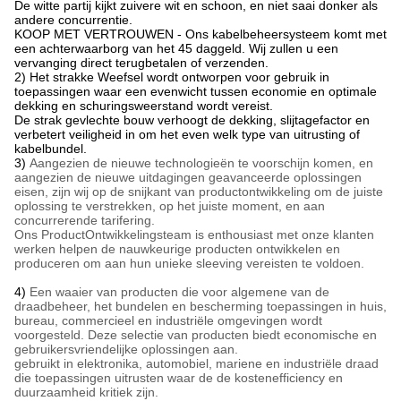
De witte partij kijkt zuivere wit en schoon, en niet saai donker als
andere concurrentie.
KOOP MET VERTROUWEN - Ons kabelbeheersysteem komt met
een achterwaarborg van het 45 daggeld. Wij zullen u een
vervanging direct terugbetalen of verzenden.
2) Het strakke Weefsel wordt ontworpen voor gebruik in
toepassingen waar een evenwicht tussen economie en optimale
dekking en schuringsweerstand wordt vereist.
De strak gevlechte bouw verhoogt de dekking, slijtagefactor en
verbetert veiligheid in om het even welk type van uitrusting of
kabelbundel.
3)
Aangezien de nieuwe technologieën te voorschijn komen, en
aangezien de nieuwe uitdagingen geavanceerde oplossingen
eisen, zijn wij op de snijkant van productontwikkeling om de juiste
oplossing te verstrekken, op het juiste moment, en aan
concurrerende tarifering.
Ons ProductOntwikkelingsteam is enthousiast met onze klanten
werken helpen de nauwkeurige producten ontwikkelen en
produceren om aan hun unieke sleeving vereisten te voldoen.
4)
Een waaier van producten die voor algemene van de
draadbeheer, het bundelen en bescherming toepassingen in huis,
bureau, commercieel en industriële omgevingen wordt
voorgesteld. Deze selectie van producten biedt economische en
gebruikersvriendelijke oplossingen aan.
gebruikt in elektronika, automobiel, mariene en industriële draad
die toepassingen uitrusten waar de de kostenefficiency en
duurzaamheid kritiek zijn.