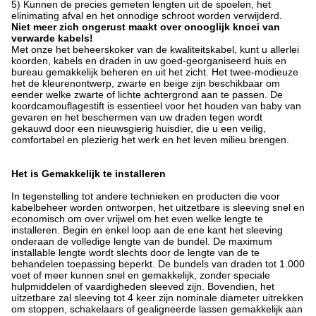
5) Kunnen de precies gemeten lengten uit de spoelen, het
elinimating afval en het onnodige schroot worden verwijderd.
Niet meer zich ongerust maakt over onooglijk knoei van
verwarde kabels!
Met onze het beheerskoker van de kwaliteitskabel, kunt u allerlei
koorden, kabels en draden in uw goed-georganiseerd huis en
bureau gemakkelijk beheren en uit het zicht. Het twee-modieuze
het de kleurenontwerp, zwarte en beige zijn beschikbaar om
eender welke zwarte of lichte achtergrond aan te passen. De
koordcamouflagestift is essentieel voor het houden van baby van
gevaren en het beschermen van uw draden tegen wordt
gekauwd door een nieuwsgierig huisdier, die u een veilig,
comfortabel en plezierig het werk en het leven milieu brengen.
Het is Gemakkelijk te installeren
In tegenstelling tot andere technieken en producten die voor
kabelbeheer worden ontworpen, het uitzetbare is sleeving snel en
economisch om over vrijwel om het even welke lengte te
installeren. Begin en enkel loop aan de ene kant het sleeving
onderaan de volledige lengte van de bundel. De maximum
installable lengte wordt slechts door de lengte van de te
behandelen toepassing beperkt. De bundels van draden tot 1.000
voet of meer kunnen snel en gemakkelijk, zonder speciale
hulpmiddelen of vaardigheden sleeved zijn. Bovendien, het
uitzetbare zal sleeving tot 4 keer zijn nominale diameter uitrekken
om stoppen, schakelaars of gealigneerde lassen gemakkelijk aan