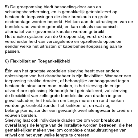
5) De greepomslag biedt besnoeiing-door aan en
schuringsbescherming, en is gemakkelijk geïnstalleerd op
bestaande toepassingen die door breakouts en grote
eindmontage worden beperkt. Het kan aan de uitrustingen van de
bundeldraad worden gebruikt, en kan ook als economisch
alternatief voor gevormde kanalen worden gebruikt.
Het unieke systeem van de Greepomslag verstrekt een
verscheidenheid van verzegelende en opzettende opties om
eender welke het uitrusten of kabelbeheertoepassing aan te
passen.
6) Flexibiliteit en Toegankelijkheid
Één van het grootste voordelen sleeving heeft over andere
oplossingen van het draadbeheer is zijn flexibiliteit. Wanneer een
toepassing strakke draaien, of behaaglijke omhooggaand tegen
bestaande structuren moet maken, is het sleeving de enige
uitvoerbare oplossing. Behoorlijk het geïnstalleerd, zal sleeving
de flexibiliteit van zelfs grote bundels die van draden in geen
geval schaden, het toelaten om langs muren en rond hoeken
worden gekronkeld zonder het knikken, of, en wat nog
belangrijker is, zonder een gevaarlijk overhalengevaar te creëren
vouwen barsten.
Sleeving laat ook individuele draden toe om voor breakouts
overal langs de lengte van de installatie worden betreden, die het
gemakkelijker maken veel om complexe draaduitrustingen van
vrijwel om het even welke lengte te creëren.