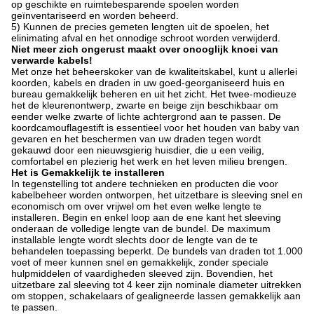
op geschikte en ruimtebesparende spoelen worden
geïnventariseerd en worden beheerd.
5) Kunnen de precies gemeten lengten uit de spoelen, het
elinimating afval en het onnodige schroot worden verwijderd.
Niet meer zich ongerust maakt over onooglijk knoei van
verwarde kabels!
Met onze het beheerskoker van de kwaliteitskabel, kunt u allerlei
koorden, kabels en draden in uw goed-georganiseerd huis en
bureau gemakkelijk beheren en uit het zicht. Het twee-modieuze
het de kleurenontwerp, zwarte en beige zijn beschikbaar om
eender welke zwarte of lichte achtergrond aan te passen. De
koordcamouflagestift is essentieel voor het houden van baby van
gevaren en het beschermen van uw draden tegen wordt
gekauwd door een nieuwsgierig huisdier, die u een veilig,
comfortabel en plezierig het werk en het leven milieu brengen.
Het is Gemakkelijk te installeren
In tegenstelling tot andere technieken en producten die voor
kabelbeheer worden ontworpen, het uitzetbare is sleeving snel en
economisch om over vrijwel om het even welke lengte te
installeren. Begin en enkel loop aan de ene kant het sleeving
onderaan de volledige lengte van de bundel. De maximum
installable lengte wordt slechts door de lengte van de te
behandelen toepassing beperkt. De bundels van draden tot 1.000
voet of meer kunnen snel en gemakkelijk, zonder speciale
hulpmiddelen of vaardigheden sleeved zijn. Bovendien, het
uitzetbare zal sleeving tot 4 keer zijn nominale diameter uitrekken
om stoppen, schakelaars of gealigneerde lassen gemakkelijk aan
te passen.