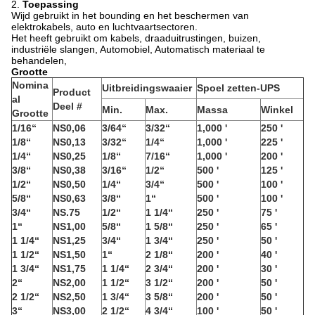
2.
Toepassing
Wijd gebruikt in het bounding en het beschermen van
elektrokabels, auto en luchtvaartsectoren.
Het heeft gebruikt om kabels, draaduitrustingen, buizen,
industriële slangen, Automobiel, Automatisch materiaal te
behandelen,
Grootte
Nomina
Uitbreidingswaaier
Spoel zetten-UPS
Product
al
Deel #
Min.
Max.
Massa
Winkel
Grootte
1/16“
NS0,06
3/64“
3/32“
1,000 '
250 '
1/8“
NS0,13
3/32“
1/4“
1,000 '
225 '
1/4“
NS0,25
1/8“
7/16“
1,000 '
200 '
3/8“
NS0,38
3/16“
1/2“
500 '
125 '
1/2“
NS0,50
1/4“
3/4“
500 '
100 '
5/8“
NS0,63
3/8“
1“
500 '
100 '
3/4“
NS.75
1/2“
1 1/4“
250 '
75 '
1“
NS1,00
5/8“
1 5/8“
250 '
65 '
1 1/4“
NS1,25
3/4“
1 3/4“
250 '
50 '
1 1/2“
NS1,50
1“
2 1/8“
200 '
40 '
1 3/4“
NS1,75
1 1/4“
2 3/4“
200 '
30 '
2“
NS2,00
1 1/2“
3 1/2“
200 '
50 '
2 1/2“
NS2,50
1 3/4“
3 5/8“
200 '
50 '
3“
NS3,00
2 1/2“
4 3/4“
100 '
50 '