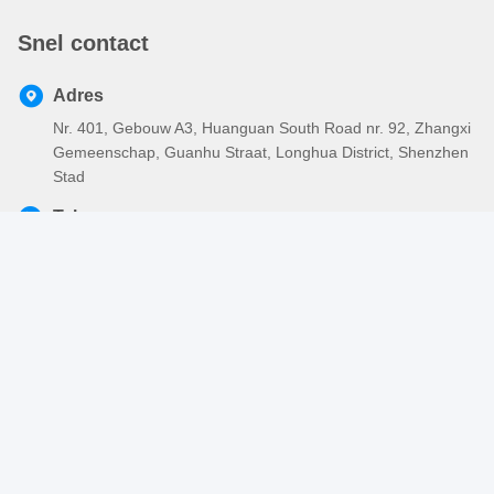
Snel contact
Adres
Nr. 401, Gebouw A3, Huanguan South Road nr. 92, Zhangxi
Gemeenschap, Guanhu Straat, Longhua District, Shenzhen
Stad
Tel.
86-755-2803-2656
E-mail
sales@huiyunhai.com
Privacybeleid
|
Sitemap
| De Goede Kwaliteit van China Elektro
Gevlechte Sleeving Leverancier. Copyright © 2018-2026
SHENZHEN HUIYUNHAI TECH CO., LTD . Alle rechten