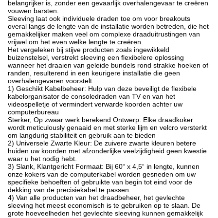
belangrijker is, zonder een gevaarlijk overhalengevaar te creëren
vouwen barsten.
Sleeving laat ook individuele draden toe om voor breakouts
overal langs de lengte van de installatie worden betreden, die het
gemakkelijker maken veel om complexe draaduitrustingen van
vrijwel om het even welke lengte te creëren.
Het vergeleken bij stijve producten zoals ingewikkeld
buizenstelsel, verstrekt sleeving een flexibelere oplossing
wanneer het draaien van geleide bundels rond strakke hoeken of
randen, resulterend in een keurigere installatie die geen
overhalengevaren voorstelt.
1) Geschikt Kabelbeheer: Hulp van deze beveiligt de flexibele
kabelorganisator de consoledraden van TV en van het
videospelletje of vermindert verwarde koorden achter uw
computerbureau
Sterker, Op zwaar werk berekend Ontwerp: Elke draadkoker
wordt meticulously genaaid en met sterke lijm en velcro versterkt
om langdurig stabiliteit en gebruik aan te bieden
2) Universele Zwarte Kleur: De zuivere zwarte kleuren betere
huiden uw koorden met afzonderlijke veelzijdigheid geen kwestie
waar u het nodig hebt.
3) Slank, Klantgericht Formaat: Bij 60“ x 4,5“ in lengte, kunnen
onze kokers van de computerkabel worden gesneden om uw
specifieke behoeften of gebruikte van begin tot eind voor de
dekking van de precisiekabel te passen.
4) Van alle producten van het draadbeheer, het gevlechte
sleeving het meest economisch is te gebruiken op te slaan. De
grote hoeveelheden het gevlechte sleeving kunnen gemakkelijk