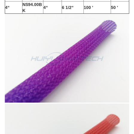
NS94.00B
4“
4“
6 1/2“
100 '
50 '
K