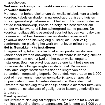
gescheiden.
Niet meer zich ongerust maakt over onooglijk knoei van
verwarde kabels!
Met onze het beheerskoker van de kwaliteitskabel, kunt u allerlei
koorden, kabels en draden in uw goed-georganiseerd huis en
bureau gemakkelijk beheren en uit het zicht. Het twee-modieuze
het de kleurenontwerp, zwarte en beige zijn beschikbaar om
eender welke zwarte of lichte achtergrond aan te passen. De
koordcamouflagestift is essentieel voor het houden van baby van
gevaren en het beschermen van uw draden tegen wordt
gekauwd door een nieuwsgierig huisdier, die u een veilig,
comfortabel en plezierig het werk en het leven milieu brengen.
Het is Gemakkelijk te installeren
In tegenstelling tot andere technieken en producten die voor
kabelbeheer worden ontworpen, het uitzetbare is sleeving snel en
economisch om over vrijwel om het even welke lengte te
installeren. Begin en enkel loop aan de ene kant het sleeving
onderaan de volledige lengte van de bundel. De maximum
installable lengte wordt slechts door de lengte van de te
behandelen toepassing beperkt. De bundels van draden tot 1.000
voet of meer kunnen snel en gemakkelijk, zonder speciale
hulpmiddelen of vaardigheden sleeved zijn. Bovendien, het
uitzetbare zal sleeving tot 4 keer zijn nominale diameter uitrekken
om stoppen, schakelaars of gealigneerde lassen gemakkelijk aan
te passen.
OverExpanded
Het uitzetbare sleeving zal stoppen en schakelaars tot 4 keer de
nominale sleeving diameter aanpassen. De lengten tot 1.000 voet