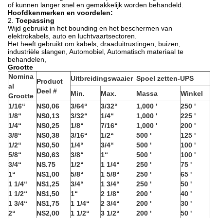
of kunnen langer snel en gemakkelijk worden behandeld.
Hoofdkenmerken en voordelen:
2.
Toepassing
Wijd gebruikt in het bounding en het beschermen van
elektrokabels, auto en luchtvaartsectoren.
Het heeft gebruikt om kabels, draaduitrustingen, buizen,
industriële slangen, Automobiel, Automatisch materiaal te
behandelen,
Grootte
Nomina
Uitbreidingswaaier
Spoel zetten-UPS
Product
al
Deel #
Min.
Max.
Massa
Winkel
Grootte
1/16“
NS0,06
3/64“
3/32“
1,000 '
250 '
1/8“
NS0,13
3/32“
1/4“
1,000 '
225 '
1/4“
NS0,25
1/8“
7/16“
1,000 '
200 '
3/8“
NS0,38
3/16“
1/2“
500 '
125 '
1/2“
NS0,50
1/4“
3/4“
500 '
100 '
5/8“
NS0,63
3/8“
1“
500 '
100 '
3/4“
NS.75
1/2“
1 1/4“
250 '
75 '
1“
NS1,00
5/8“
1 5/8“
250 '
65 '
1 1/4“
NS1,25
3/4“
1 3/4“
250 '
50 '
1 1/2“
NS1,50
1“
2 1/8“
200 '
40 '
1 3/4“
NS1,75
1 1/4“
2 3/4“
200 '
30 '
2“
NS2,00
1 1/2“
3 1/2“
200 '
50 '