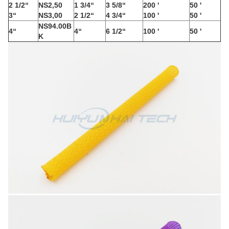
2 1/2“
NS2,50
1 3/4“
3 5/8“
200 '
50 '
3“
NS3,00
2 1/2“
4 3/4“
100 '
50 '
NS94.00B
4“
4“
6 1/2“
100 '
50 '
K