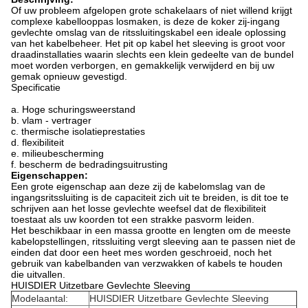
Of uw probleem afgelopen grote schakelaars of niet willend krijgt
complexe kabellooppas losmaken, is deze de koker zij-ingang
gevlechte omslag van de ritssluitingskabel een ideale oplossing
van het kabelbeheer. Het pit op kabel het sleeving is groot voor
draadinstallaties waarin slechts een klein gedeelte van de bundel
moet worden verborgen, en gemakkelijk verwijderd en bij uw
gemak opnieuw gevestigd.
Specificatie
a. Hoge schuringsweerstand
b. vlam - vertrager
c. thermische isolatieprestaties
d. flexibiliteit
e. milieubescherming
f. bescherm de bedradingsuitrusting
Eigenschappen:
Een grote eigenschap aan deze zij de kabelomslag van de
ingangsritssluiting is de capaciteit zich uit te breiden, is dit toe te
schrijven aan het losse gevlechte weefsel dat de flexibiliteit
toestaat als uw koorden tot een strakke pasvorm leiden.
Het beschikbaar in een massa grootte en lengten om de meeste
kabelopstellingen, ritssluiting vergt sleeving aan te passen niet de
einden dat door een heet mes worden geschroeid, noch het
gebruik van kabelbanden van verzwakken of kabels te houden
die uitvallen.
HUISDIER Uitzetbare Gevlechte Sleeving
Modelaantal:
HUISDIER Uitzetbare Gevlechte Sleeving