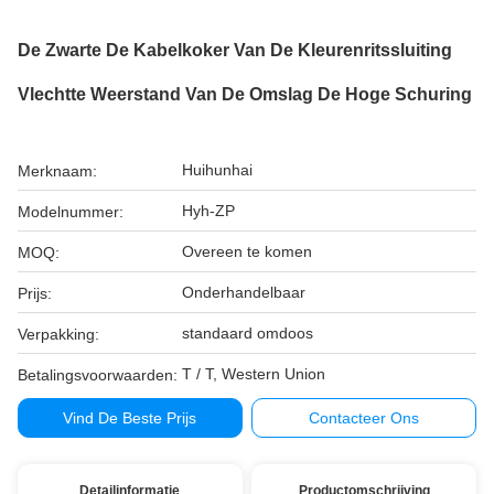
De Zwarte De Kabelkoker Van De Kleurenritssluiting
Vlechtte Weerstand Van De Omslag De Hoge Schuring
Huihunhai
Merknaam:
Hyh-ZP
Modelnummer:
Overeen te komen
MOQ:
Onderhandelbaar
Prijs:
standaard omdoos
Verpakking:
T / T, Western Union
Betalingsvoorwaarden:
Vind De Beste Prijs
Contacteer Ons
Detailinformatie
Productomschrijving