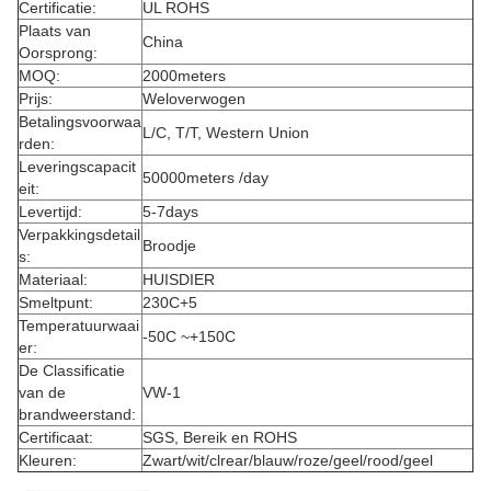
Certificatie:
UL ROHS
Plaats van
China
Oorsprong:
MOQ:
2000meters
Prijs:
Weloverwogen
Betalingsvoorwaa
L/C, T/T, Western Union
rden:
Leveringscapacit
50000meters /day
eit:
Levertijd:
5-7days
Verpakkingsdetail
Broodje
s:
Materiaal:
HUISDIER
Smeltpunt:
230C+5
Temperatuurwaai
-50C ~+150C
er:
De Classificatie
van de
VW-1
brandweerstand:
Certificaat:
SGS, Bereik en ROHS
Kleuren:
Zwart/wit/clrear/blauw/roze/geel/rood/geel