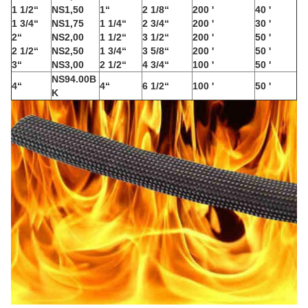
1 1/2“
NS1,50
1“
2 1/8“
200 '
40 '
1 3/4“
NS1,75
1 1/4“
2 3/4“
200 '
30 '
2“
NS2,00
1 1/2“
3 1/2“
200 '
50 '
2 1/2“
NS2,50
1 3/4“
3 5/8“
200 '
50 '
3“
NS3,00
2 1/2“
4 3/4“
100 '
50 '
NS94.00B
4“
4“
6 1/2“
100 '
50 '
K