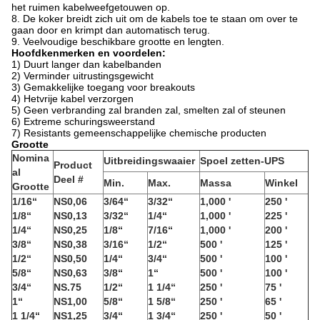
het ruimen kabelweefgetouwen op.
8. De koker breidt zich uit om de kabels toe te staan om over te
gaan door en krimpt dan automatisch terug.
9. Veelvoudige beschikbare grootte en lengten.
Hoofdkenmerken en voordelen:
1) Duurt langer dan kabelbanden
2) Verminder uitrustingsgewicht
3) Gemakkelijke toegang voor breakouts
4) Hetvrije kabel verzorgen
5) Geen verbranding zal branden zal, smelten zal of steunen
6) Extreme schuringsweerstand
7) Resistants gemeenschappelijke chemische producten
Grootte
Nomina
Uitbreidingswaaier
Spoel zetten-UPS
Product
al
Deel #
Min.
Max.
Massa
Winkel
Grootte
1/16“
NS0,06
3/64“
3/32“
1,000 '
250 '
1/8“
NS0,13
3/32“
1/4“
1,000 '
225 '
1/4“
NS0,25
1/8“
7/16“
1,000 '
200 '
3/8“
NS0,38
3/16“
1/2“
500 '
125 '
1/2“
NS0,50
1/4“
3/4“
500 '
100 '
5/8“
NS0,63
3/8“
1“
500 '
100 '
3/4“
NS.75
1/2“
1 1/4“
250 '
75 '
1“
NS1,00
5/8“
1 5/8“
250 '
65 '
1 1/4“
NS1,25
3/4“
1 3/4“
250 '
50 '