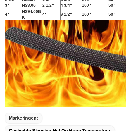
3“
NS3,00
2 1/2“
4 3/4“
100 '
50 '
NS94.00B
4“
4“
6 1/2“
100 '
50 '
K
Markeringen:
Gevlechte Sleeving Het Op Hoge Temperatuur