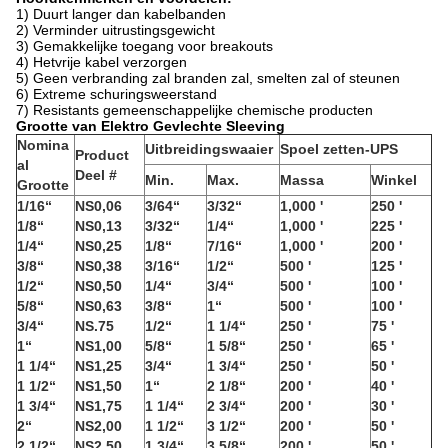
1) Duurt langer dan kabelbanden
2) Verminder uitrustingsgewicht
3) Gemakkelijke toegang voor breakouts
4) Hetvrije kabel verzorgen
5) Geen verbranding zal branden zal, smelten zal of steunen
6) Extreme schuringsweerstand
7) Resistants gemeenschappelijke chemische producten
Grootte van Elektro Gevlechte Sleeving
Nomina
Uitbreidingswaaier
Spoel zetten-UPS
Product
al
Deel #
Min.
Max.
Massa
Winkel
Grootte
1/16“
NS0,06
3/64“
3/32“
1,000 '
250 '
1/8“
NS0,13
3/32“
1/4“
1,000 '
225 '
1/4“
NS0,25
1/8“
7/16“
1,000 '
200 '
3/8“
NS0,38
3/16“
1/2“
500 '
125 '
1/2“
NS0,50
1/4“
3/4“
500 '
100 '
5/8“
NS0,63
3/8“
1“
500 '
100 '
3/4“
NS.75
1/2“
1 1/4“
250 '
75 '
1“
NS1,00
5/8“
1 5/8“
250 '
65 '
1 1/4“
NS1,25
3/4“
1 3/4“
250 '
50 '
1 1/2“
NS1,50
1“
2 1/8“
200 '
40 '
1 3/4“
NS1,75
1 1/4“
2 3/4“
200 '
30 '
2“
NS2,00
1 1/2“
3 1/2“
200 '
50 '
2 1/2“
NS2,50
1 3/4“
3 5/8“
200 '
50 '