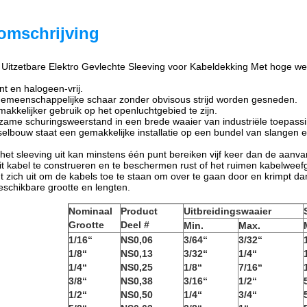
omschrijving
Uitzetbare Elektro Gevlechte Sleeving voor Kabeldekking Met hoge w
nt en halogeen-vrij.
gemeenschappelijke schaar zonder obvisous strijd worden gesneden.
akkelijker gebruik op het openluchtgebied te zijn.
rzame schuringsweerstand in een brede waaier van industriële toepass
elbouw staat een gemakkelijke installatie op een bundel van slangen en
 het sleeving uit kan minstens één punt bereiken vijf keer dan de aanva
it kabel te construeren en te beschermen rust of het ruimen kabelwee
dt zich uit om de kabels toe te staan om over te gaan door en krimpt da
eschikbare grootte en lengten.
Nominaal
Product
Uitbreidingswaaier
Grootte
Deel #
Min.
Max.
1/16“
NS0,06
3/64“
3/32“
1/8“
NS0,13
3/32“
1/4“
1/4“
NS0,25
1/8“
7/16“
3/8“
NS0,38
3/16“
1/2“
1/2“
NS0,50
1/4“
3/4“