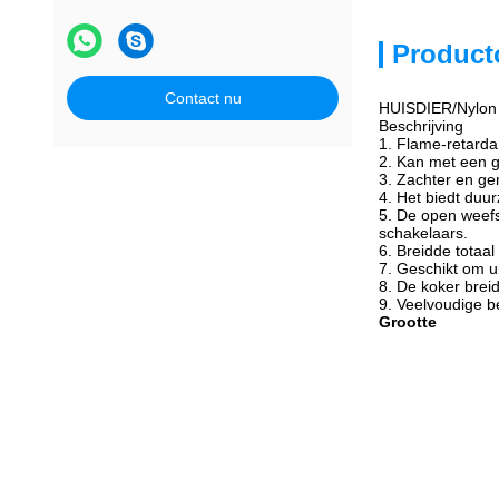
Product
Contact nu
HUISDIER/Nylon 
Beschrijving
1. Flame-retarda
2. Kan met een 
3. Zachter en gem
4. Het biedt duu
5. De open weefs
schakelaars.
6. Breidde totaal
7. Geschikt om u
8. De koker brei
9. Veelvoudige b
Grootte