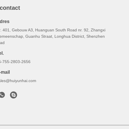
 contact
dres
r. 401, Gebouw A3, Huanguan South Road nr. 92, Zhangxi
emeenschap, Guanhu Straat, Longhua District, Shenzhen
tad
l.
6-755-2803-2656
-mail
ales@huiyunhai.com