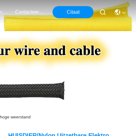
Contacteer Ons
Citaat
Evenementen
 hoge weerstand
HUISDIER/Nylon Uitzetbare Elektro