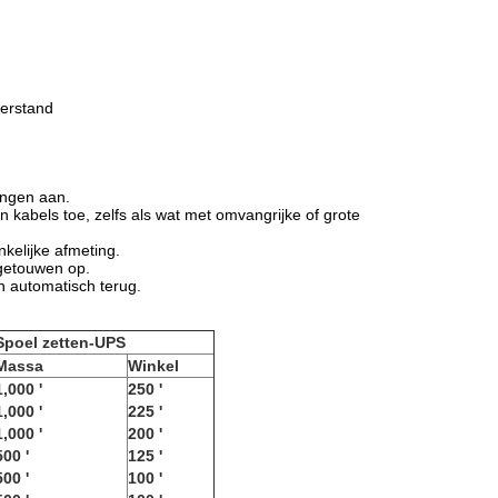
eerstand
ingen aan.
 kabels toe, zelfs als wat met omvangrijke of grote
nkelijke afmeting.
fgetouwen op.
n automatisch terug.
Spoel zetten-UPS
Massa
Winkel
1,000 '
250 '
1,000 '
225 '
1,000 '
200 '
500 '
125 '
500 '
100 '