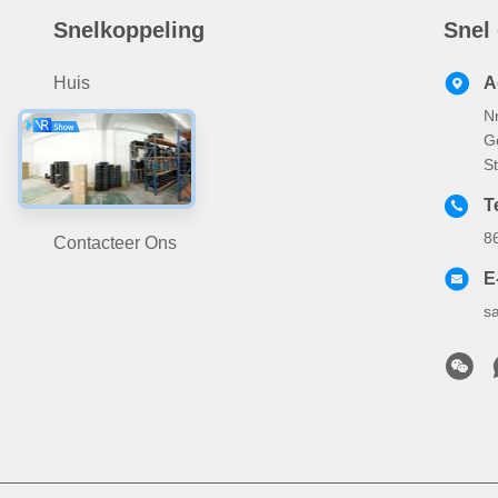
Snelkoppeling
Snel
Huis
A
N
Producten
G
Over Ons
S
Nieuws
Te
8
Contacteer Ons
E
s