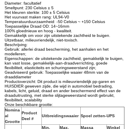
Diameter: facultatief
Smeltpunt: 230 Celsius ± 5
Het kleuren sterkte: 100 ± 5 Celsius
Het vuurvast maken rang: UL94-V0
Temperatuurduurzaamheid: -50 Celsius ~ +150 Celsius
Toepasselijke Draad OD: 14~16mm
100% gloednieuw en hoog - kwaliteit.
Gemakkelijk om voor zijn uitstekende zachtheid te buigen.
Uitzetbaar, milieuvriendelijk, niet-toxisch.
Beschrijving:
Gebruik: allerlei draad bescherming, het aanhalen en het
modelleren;
Eigenschappen: de uitstekende zachtheid, gemakkelijk te buigen,
kan vast losse, gemakkelijk-aan-draadverrichting, goede
flexibiliteit, elasticiteits en schuringsweerstand zijn;
Geadviseerd gebruik: Toepasselijke waaier 48mm van de
draaddiameter
Productoverzicht: Dit product is milieuvriendelijk pp-garen en
HUISDIER geweven zijde, die wijd in automobiel bedrading,
kabels, licht, geluid, draad en ander beschermend effect van de
draaduitrusting, met sterke slijtageweerstand wordt gebruikt,
flexibiliteit, scalability
Onze beschikbare grootte:
Nomina
Product
al
Uitbreidingswaaier
Spoel zetten-UPS
Deel #
Grootte
Min.
Max.
Massa
Winkel