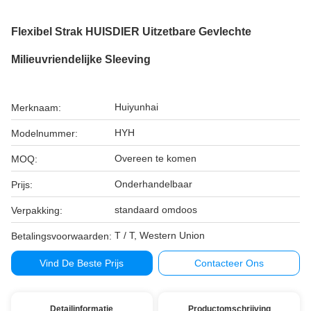
Flexibel Strak HUISDIER Uitzetbare Gevlechte
Milieuvriendelijke Sleeving
Huiyunhai
Merknaam:
HYH
Modelnummer:
Overeen te komen
MOQ:
Onderhandelbaar
Prijs:
standaard omdoos
Verpakking:
T / T, Western Union
Betalingsvoorwaarden:
Vind De Beste Prijs
Contacteer Ons
Detailinformatie
Productomschrijving