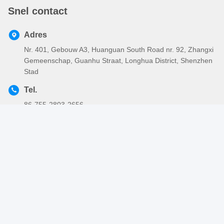
Snel contact
Adres
Nr. 401, Gebouw A3, Huanguan South Road nr. 92, Zhangxi
Gemeenschap, Guanhu Straat, Longhua District, Shenzhen
Stad
Tel.
86-755-2803-2656
E-mail
sales@huiyunhai.com
Privacybeleid
|
Sitemap
| De Goede Kwaliteit van China Elektro
Gevlechte Sleeving Leverancier. Copyright © 2018-2026
SHENZHEN HUIYUNHAI TECH CO., LTD . Alle rechten