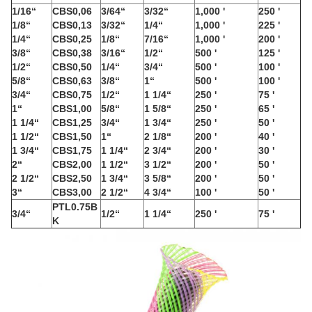
1/16“
CBS0,06
3/64“
3/32“
1,000 '
250 '
1/8“
CBS0,13
3/32“
1/4“
1,000 '
225 '
1/4“
CBS0,25
1/8“
7/16“
1,000 '
200 '
3/8“
CBS0,38
3/16“
1/2“
500 '
125 '
1/2“
CBS0,50
1/4“
3/4“
500 '
100 '
5/8“
CBS0,63
3/8“
1“
500 '
100 '
3/4“
CBS0,75
1/2“
1 1/4“
250 '
75 '
1“
CBS1,00
5/8“
1 5/8“
250 '
65 '
1 1/4“
CBS1,25
3/4“
1 3/4“
250 '
50 '
1 1/2“
CBS1,50
1“
2 1/8“
200 '
40 '
1 3/4“
CBS1,75
1 1/4“
2 3/4“
200 '
30 '
2“
CBS2,00
1 1/2“
3 1/2“
200 '
50 '
2 1/2“
CBS2,50
1 3/4“
3 5/8“
200 '
50 '
3“
CBS3,00
2 1/2“
4 3/4“
100 '
50 '
PTL0.75B
3/4“
1/2“
1 1/4“
250 '
75 '
K